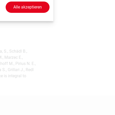
e, Vereinigtes
Alle akzeptieren
ne Forschungsarbeit
hen zellulärer
a, S., Schädl B.,
M., Marzec E.,
off M., Pirius N. E.,
., Grillari J., Redl
 is integral to