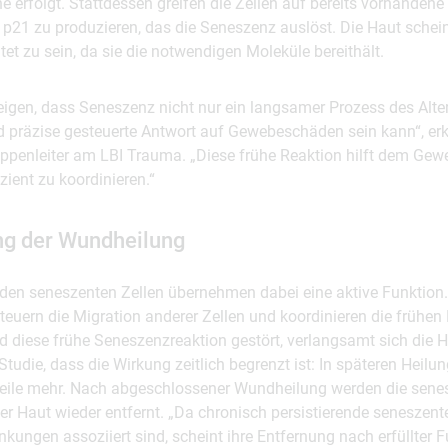
e erfolgt. Stattdessen greifen die Zellen auf bereits vorhanden
 p21 zu produzieren, das die Seneszenz auslöst. Die Haut schei
tet zu sein, da sie die notwendigen Moleküle bereithält.
eigen, dass Seneszenz nicht nur ein langsamer Prozess des Alter
d präzise gesteuerte Antwort auf Gewebeschäden sein kann“, erkl
ppenleiter am LBI Trauma. „Diese frühe Reaktion hilft dem Gew
zient zu koordinieren.“
ng der Wundheilung
nden seneszenten Zellen übernehmen dabei eine aktive Funktion.
steuern die Migration anderer Zellen und koordinieren die frühen
 diese frühe Seneszenzreaktion gestört, verlangsamt sich die He
 Studie, dass die Wirkung zeitlich begrenzt ist: In späteren Heil
eile mehr. Nach abgeschlossener Wundheilung werden die senes
er Haut wieder entfernt. „Da chronisch persistierende seneszente
nkungen assoziiert sind, scheint ihre Entfernung nach erfüllter 