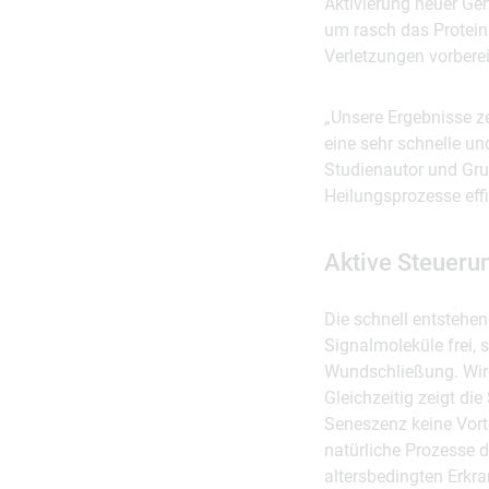
Aktivierung neuer Gen
um rasch das Protein
Verletzungen vorberei
„Unsere Ergebnisse z
eine sehr schnelle un
Studienautor und Gru
Heilungsprozesse effi
Aktive Steueru
Die schnell entstehe
Signalmoleküle frei, 
Wundschließung. Wird
Gleichzeitig zeigt die
Seneszenz keine Vort
natürliche Prozesse d
altersbedingten Erkra