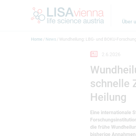
Springe zum Inhalt
Über 
Home
News
Wundheilung: LBG- und BOKU-Forschung zei
2.6.2026
Wundheil
schnelle Z
Heilung
Eine internationale 
Forschungsinstitutio
die frühe Wundheilung
bisherige Annahmen 