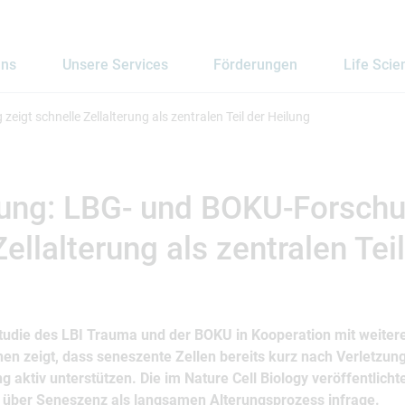
uns
Unsere Services
Förderungen
Life Scie
gt schnelle Zellalterung als zentralen Teil der Heilung
ung: LBG- und BOKU-Forschu
ellalterung als zentralen Tei
Studie des LBI Trauma und der BOKU in Kooperation mit weiter
nen zeigt, dass seneszente Zellen bereits kurz nach Verletzu
 aktiv unterstützen. Die im Nature Cell Biology veröffentlichte
über Seneszenz als langsamen Alterungsprozess infrage.