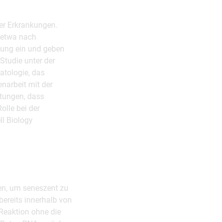
her Erkrankungen.
 etwa nach
ilung ein und geben
Studie unter der
atologie, das
narbeit mit der
htungen, dass
olle bei der
l Biology
en, um seneszent zu
bereits innerhalb von
 Reaktion ohne die