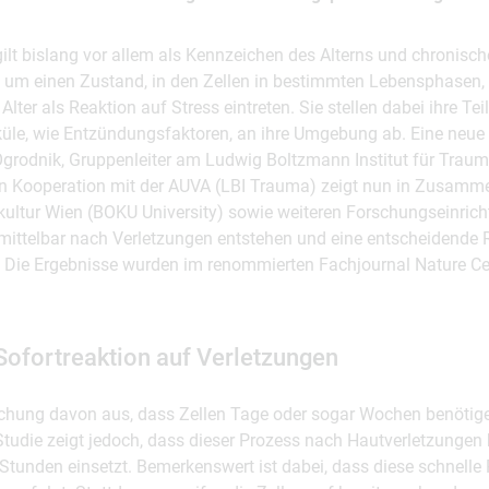
ilt bislang vor allem als Kennzeichen des Alterns und chronisc
h um einen Zustand, in den Zellen in bestimmten Lebensphasen,
Alter als Reaktion auf Stress eintreten. Sie stellen dabei ihre Te
küle, wie Entzündungsfaktoren, an ihre Umgebung ab. Eine neue 
Ogrodnik, Gruppenleiter am Ludwig Boltzmann Institut für Traum
 Kooperation mit der AUVA (LBI Trauma) zeigt nun in Zusamme
nkultur Wien (BOKU University) sowie weiteren Forschungseinric
mittelbar nach Verletzungen entstehen und eine entscheidende R
 Die Ergebnisse wurden im renommierten Fachjournal Nature Cel
Sofortreaktion auf Verletzungen
schung davon aus, dass Zellen Tage oder sogar Wochen benötig
Studie zeigt jedoch, dass dieser Prozess nach Hautverletzungen 
Stunden einsetzt. Bemerkenswert ist dabei, dass diese schnelle