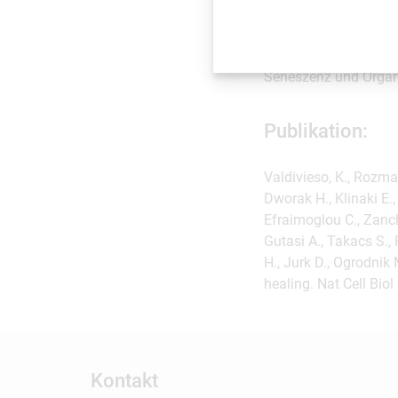
Mikol̸aj Ogrodnik pro
Königreich) und fors
vor und nach der Prom
Seneszenz und Organf
Publikation:
Valdivieso, K., Rozmari
Dworak H., Klinaki E.,
Efraimoglou C., Zanche
Gutasi A., Takacs S., 
H., Jurk D., Ogrodnik
healing. Nat Cell Biol
Kontakt