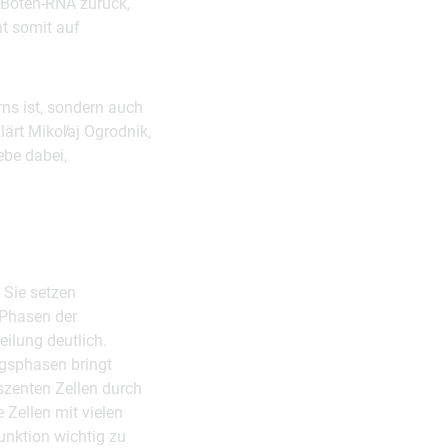
e Boten-RNA zurück,
nt somit auf
ns ist, sondern auch
ärt Mikol̸aj Ogrodnik,
ebe dabei,
 Sie setzen
 Phasen der
ilung deutlich.
ungsphasen bringt
zenten Zellen durch
 Zellen mit vielen
Funktion wichtig zu