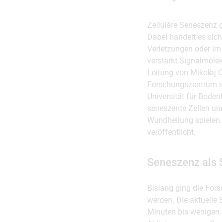
Zelluläre Seneszenz g
Dabei handelt es sic
Verletzungen oder im 
verstärkt Signalmole
Leitung von Mikol̸aj 
Forschungszentrum in
Universität für Bode
seneszente Zellen un
Wundheilung spielen.
veröffentlicht.
Seneszenz als 
Bislang ging die For
werden. Die aktuelle 
Minuten bis wenigen 