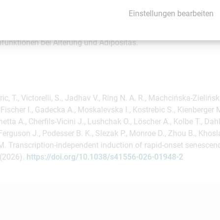
movierte am Newcastle Institute for Ageing (Newcastle upon Tyn
Einstellungen bearbeiten
chte als Post-Doc an der Mayo Clinic (Rochester, MN, USA). Sei
otion konzentrierte sich in erster Linie auf die Beziehung zwisc
unktionen bei Alterung und Adipositas.
c, T., Victorelli, S., Jadhav V., Ring N. A. R., Machcińska-Zielińsk
 Fischer I., Gadecka A., Moskalevska I., Kostrebic S., Kienberger 
tta A., Cherfils-Vicini J., Lushchak O., Löscher A., Kolbe T., Dahlh
Ferguson J., Podesser B. K., Slezak P., Monroe D., Zhou B., Khosla S
 M. Transcription-independent induction of rapid-onset senescence
 (2026).
https://doi.org/10.1038/s41556-026-01948-2