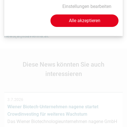
Einstellungen bearbeiten
Als Life Sciences Organisation mit Sitz in Wien möchten
Alle akzeptieren
Sie, dass LISAvienna auf Ihre News und Events hinweist?
Senden Sie uns einfach Ihre Beiträge an
news(at)lisavienna.at
.
Diese News könnten Sie auch
interessieren
3.7.2026
Wiener Biotech-Unternehmen nagene startet
Crowdinvesting für weiteres Wachstum
Das Wiener Biotechnologieunternehmen nagene GmbH