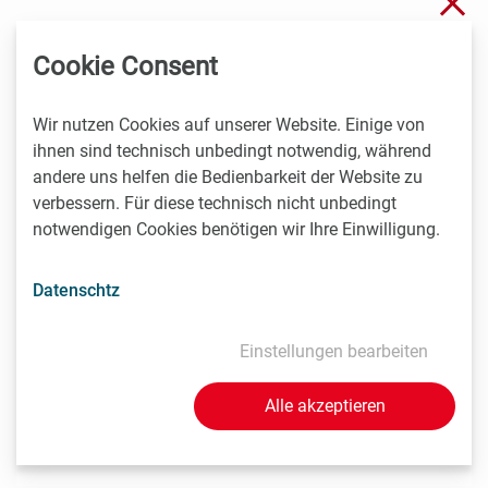
3.7.2026
Cookie Consent
Wiener Biotech-Unternehmen nagene startet
Crowdinvesting für weiteres Wachstum
Wir nutzen Cookies auf unserer Website. Einige von
Das Wiener Biotechnologieunternehmen nagene GmbH
ihnen sind technisch unbedingt notwendig, während
hat gemeinsam mit der österreichischen
andere uns helfen die Bedienbarkeit der Website zu
Investmentplattform ROCKETS eine…
verbessern. Für diese technisch nicht unbedingt
notwendigen Cookies benötigen wir Ihre Einwilligung.
Datenschtz
1.7.2026
STRT Invest Invests in Discovery Evolution to Advance
Einstellungen bearbeiten
the Next Generation of Digital Biologic Discovery
Discovery Evolution, the Vienna-based biotechnology
Alle akzeptieren
company developing a digital-first platform for the
discovery of…