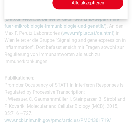
Alle akzeptieren
Immunbiologie am Department für Mikrobiologie,
Immunbiologie und Genetik der Universität Wien
(
zmb.univie.ac.at/binnenstruktur-des-zmb/department-
fuer-mikrobiologie-immunbiologie-und-genetik/
). An den
Max F. Perutz Laboratories (
www.mfpl.ac.at/de.html
) in
Wien leitet er die Gruppe "Signaling and gene expression in
inflammation". Dort befasst er sich mit Fragen sowohl zur
Regulierung von Immunantworten als auch zu
Immunerkrankungen.
Publikationen:
Promoter Occupancy of STAT1 in Interferon Responses Is
Regulated by Processive Transcription:
I. Wiesauer, C. Gaumannmüller, I. Steinparzer, B. Strobl and
P. Kovarik. Molecular and Cellular Biology (MCB), 2015,
35:716 –727.
www.ncbi.nlm.nih.gov/pmc/articles/PMC4301719/