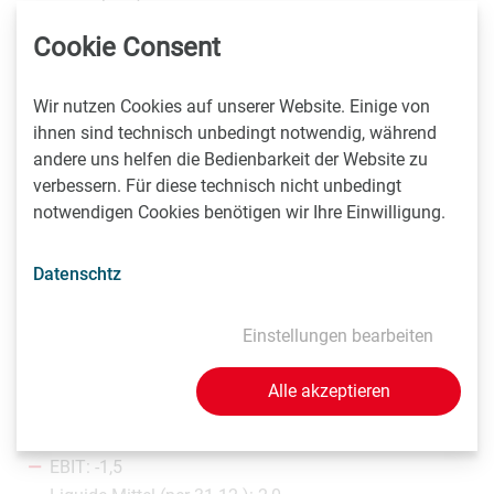
Partnerschaften und neue Märkte an.
Cookie Consent
Kennzahlen-Überblick (nach IFRS in Mio.
Wir nutzen Cookies auf unserer Website. Einige von
EUR)
ihnen sind technisch unbedingt notwendig, während
andere uns helfen die Bedienbarkeit der Website zu
2017:
verbessern. Für diese technisch nicht unbedingt
notwendigen Cookies benötigen wir Ihre Einwilligung.
Umsatz: 4,8
EBIT: -1,6
Datenschtz
Liquide Mittel (per 31.12.): 6,0
Mitarbeiter (per 31.12.): 27
Einstellungen bearbeiten
2016:
Alle akzeptieren
Umsatz: 2,6
EBIT: -1,5