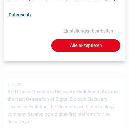
Datenschtz
3.7.2026
Wiener Biotech-Unternehmen nagene startet
Einstellungen bearbeiten
Crowdinvesting für weiteres Wachstum
Das Wiener Biotechnologieunternehmen nagene GmbH
Alle akzeptieren
hat gemeinsam mit der österreichischen
Investmentplattform ROCKETS eine…
1.7.2026
STRT Invest Invests in Discovery Evolution to Advance
the Next Generation of Digital Biologic Discovery
Discovery Evolution, the Vienna-based biotechnology
company developing a digital-first platform for the
discovery of…