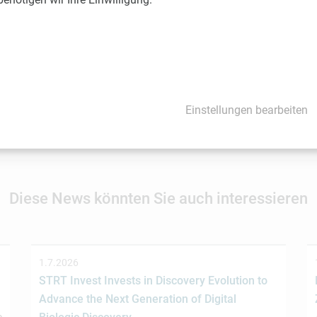
meduniwien.ac.at
 liegt ausschließlich beim Aussender. Beiträge können Vorhersag
es Beitrags in Aussicht standen. Bitte verlassen Sie sich nicht a
Einstellungen bearbeiten
möchten Sie, dass LISAvienna auf Ihre News und Events hinweist
Diese News könnten Sie auch interessieren
1.7.2026
STRT Invest Invests in Discovery Evolution to
Advance the Next Generation of Digital