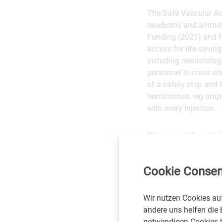
The Safe Vascular Acc
newborns and animals
Funding (2021) and F
access for life-savin
including neonatologi
personnel in crisis s
of a safety stop and
hematomas, leg amputa
with every injection.
The support from xbio
trials and obtaining 
initiative aims to en
Cookie Consen
Contact
Wir nutzen Cookies au
andere uns helfen die 
Dr. Gunpreet Oberoi,
notwendigen Cookies be