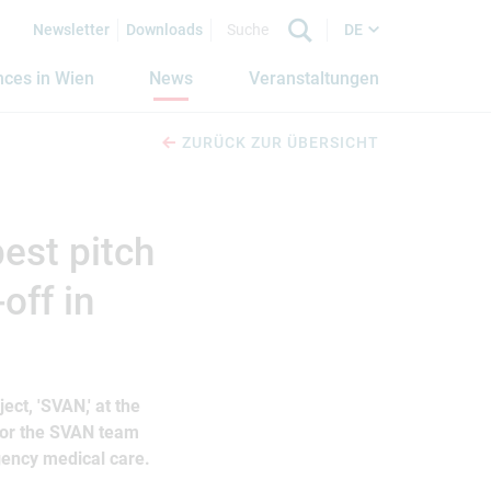
Newsletter
Downloads
DE
nces in Wien
News
Veranstaltungen
ZURÜCK ZUR ÜBERSICHT
est pitch
off in
ct, 'SVAN,' at the
for the SVAN team
rgency medical care.