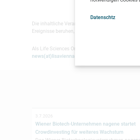
gunpreet.oberoi(at)
Datenschtz
Die inhaltliche Verantwortung für diesen Beitrag
Ereignisse beruhen, die zur Zeit der Erstellung d
Als Life Sciences Organisation mit Sitz in Wien 
news(at)lisavienna.at
.
3.7.2026
Wiener Biotech-Unternehmen nagene startet
Crowdinvesting für weiteres Wachstum