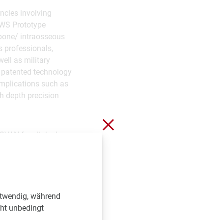
ncies involving
AWS Prototype
 bone/ intraosseous
s professionals,
ell as military
e patented technology
omplications such as
h depth precision
Schließen ohne zu spei
SVAN for clinical
ear future. This
ing.
otwendig, während
cht unbedingt