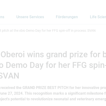
uns
Unsere Services
Förderungen
Life Scie
t pitch at the xbio Demo Day for her FFG spin-off in process: SVAN
Oberoi wins grand prize for b
io Demo Day for her FFG spin-
 SVAN
received the GRAND PRIZE BEST PITCH for her innovative proje
ne 27, 2024. This recognition marks a significant milestone 
oject's potential to revolutionize neonatal and veterinary eme