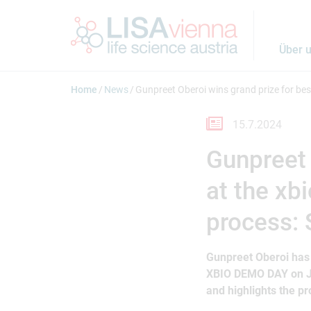
Springe zum Inhalt
Über 
Home
News
Gunpreet Oberoi wins grand prize for bes
15.7.2024
Gunpreet 
at the xb
process:
Gunpreet Oberoi has 
XBIO DEMO DAY on Ju
and highlights the pr