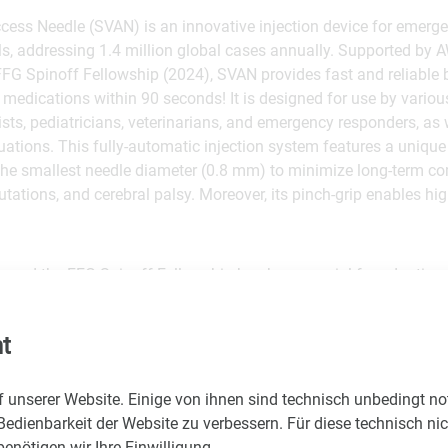
ess Needle (SVAN) is an innovative injection device for emerge
, addressing 1.4 million global cases annually. Supported by 
FG Spinoff Fellowship (2024), SVAN provides fast and reliable
g medications within 90 seconds! It is designed for use by variou
sts, pediatricians, veterinarians, and emergency responders, as w
ituations. This fully-automatic injection system features a uniqu
 the smallest needle diameter (0.8 mm) to minimize long-term c
tions, and cerebral palsy. Moreover, its pinch-grip enables hig
 and the FFG Spinoff Fellowship has been crucial for adapting 
CE Mark compliance under the Medical Device Regulation in the n
hance patient safety and survival rates and improve medical train
t
f unserer Website. Einige von ihnen sind technisch unbedingt n
Bedienbarkeit der Website zu verbessern. Für diese technisch ni
 PhD
nötigen wir Ihre Einwilligung.