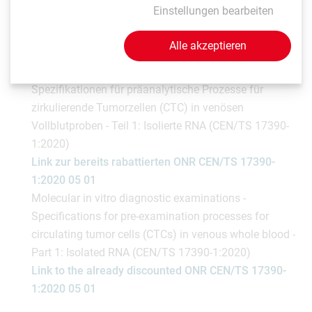
Einstellungen bearbeiten
3:2020 03 15
Alle akzeptieren
CEN/TS 17390-1:2020
Molekularanalytische in-vitro-diagnostische Verfahren -
Spezifikationen für präanalytische Prozesse für
zirkulierende Tumorzellen (CTC) in venösen
Vollblutproben - Teil 1: Isolierte RNA (CEN/TS 17390-
1:2020)
Link zur bereits rabattierten ONR CEN/TS 17390-
1:2020 05 01
Molecular in vitro diagnostic examinations -
Specifications for pre-examination processes for
circulating tumor cells (CTCs) in venous whole blood -
Part 1: Isolated RNA (CEN/TS 17390-1:2020)
Link to the already discounted ONR CEN/TS 17390-
1:2020 05 01