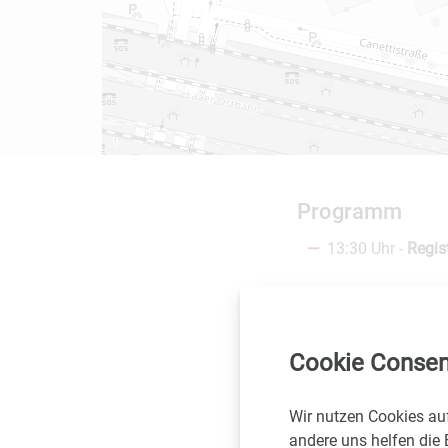
Programm
13:30 Uhr -
Regis
14:00 Uhr -
Begrü
Peter Halwac
Cookie Consen
14:05 Uhr -
Begrü
Wir nutzen Cookies au
Marlis Baure
andere uns helfen die 