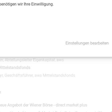
nötigen wir Ihre Einwilligung.
ründerfonds
nn, Geschäftsführer, aws Gründerfonds
2 Business Angels
ali, Programm Manager, aws i2 Business Angels
Einstellungen bearbeiten
ouble Equity
in, Abteilungsleiter Eigenkapital, aws
ittelstandsfonds
r, Geschäftsführer, aws Mittelstandsfonds
e
eue Angebot der Wiener Börse - direct market plus