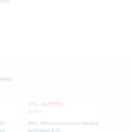
 Börse
eren
22.9. -
24.9.2026
Boston
6 |
WKO: Wirtschaftsmission Medical
es -
Innovation & AI