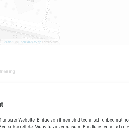
| ©
contributors
Leaflet
OpenStreetMap
trierung
ßung LISAvienna
hs und Johannes Sarx, Geschäftsführer, LISAvienna
t
ßung Austria Wirtschaftsservice
f unserer Website. Einige von ihnen sind technisch unbedingt n
cht, Geschäftsfeldleitung Entrepreneurship | Schutzrechte | See
Bedienbarkeit der Website zu verbessern. Für diese technisch ni