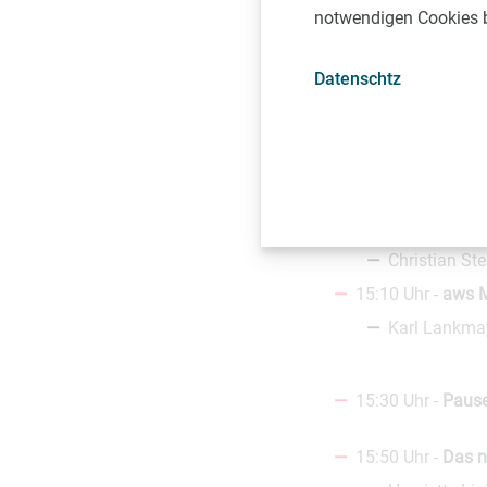
notwendigen Cookies be
14:10 Uhr -
aws G
Datenschtz
Ralf Kunzma
14:30 Uhr -
aws i
Viktor Pasqu
14:50 Uhr -
aws D
Christian Ste
15:10 Uhr -
aws M
Karl Lankmay
15:30 Uhr -
Paus
15:50 Uhr -
Das n