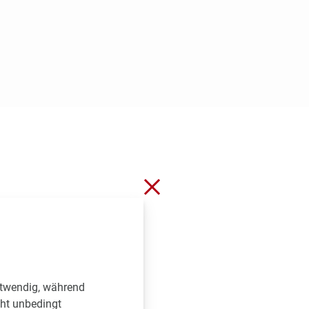
Schließen ohne zu spei
otwendig, während
dförderungen, aws
cht unbedingt