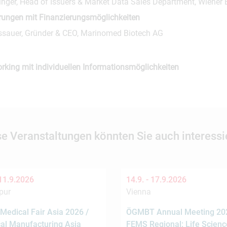
ninger, Head of Issuers & Market Data Sales Department, Wiener
rungen mit Finanzierungsmöglichkeiten
ssauer, Gründer & CEO, Marinomed Biotech AG
rking mit individuellen Informationsmöglichkeiten
se Veranstaltungen könnten Sie auch interessi
11.9.2026
14.9. -
17.9.2026
pur
Vienna
Medical Fair Asia 2026 /
ÖGMBT Annual Meeting 202
al Manufacturing Asia
FEMS Regional: Life Scienc