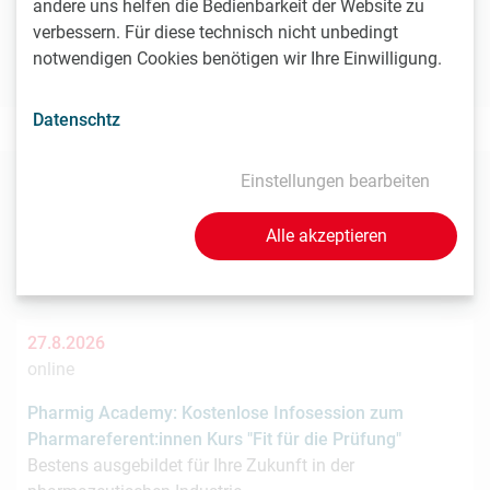
andere uns helfen die Bedienbarkeit der Website zu
verbessern. Für diese technisch nicht unbedingt
notwendigen Cookies benötigen wir Ihre Einwilligung.
ÖPPM Website
Datenschtz
Einstellungen bearbeiten
Diese Veranstaltungen könnten Sie auch
Alle akzeptieren
interessieren
27.8.2026
online
Pharmig Academy: Kostenlose Infosession zum
Pharmareferent:innen Kurs "Fit für die Prüfung"
Bestens ausgebildet für Ihre Zukunft in der