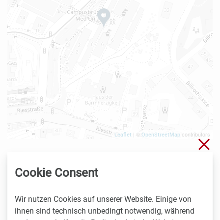
| ©
contributors
Leaflet
OpenStreetMap
Sch
11.10. - 12.10.2018
Cookie Consent
Campus Medical University of Graz
Neue Stiftingtalstraße 6
Wir nutzen Cookies auf unserer Website. Einige von
8010 Graz
ihnen sind technisch unbedingt notwendig, während
Austria