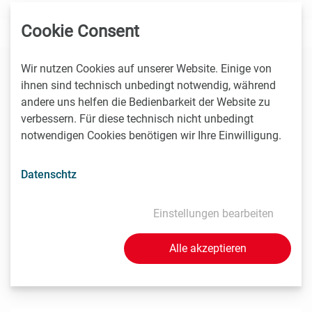
Cookie Consent
Wir nutzen Cookies auf unserer Website. Einige von
Diese Veranstaltungen könnten Sie auch
ihnen sind technisch unbedingt notwendig, während
andere uns helfen die Bedienbarkeit der Website zu
interessieren
verbessern. Für diese technisch nicht unbedingt
notwendigen Cookies benötigen wir Ihre Einwilligung.
8.9. -
9.9.2026
Datenschtz
Stockholm
Einstellungen bearbeiten
Nordic Life Science Days 2026: 15% LISA discount
Nordic Life Science Days is the largest life science
partnering event in the Nordics. NLSDays gathers big
Alle akzeptieren
pharma…