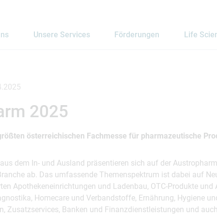
uns
Unsere Services
Förderungen
Life Scie
4.2025
arm 2025
 größten österreichischen Fachmesse für pharmazeutische Pro
 aus dem In- und Ausland präsentieren sich auf der Austropharm
Branche ab. Das umfassende Themenspektrum ist dabei auf Neu
ten Apothekeneinrichtungen und Ladenbau, OTC-Produkte und A
agnostika, Homecare und Verbandstoffe, Ernährung, Hygiene und
n, Zusatzservices, Banken und Finanzdienstleistungen und auch 