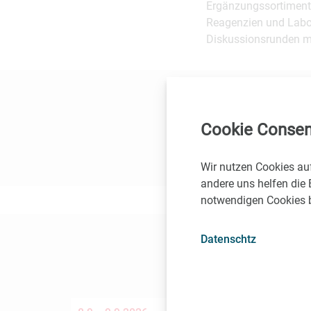
Ergänzungssortimente
Reagenzien und Labo
Diskussionsrunden mi
24.4. - 26.4.2025
Wien
Cookie Consen
Austropharm Websit
Wir nutzen Cookies au
andere uns helfen die 
notwendigen Cookies be
Datenschtz
Die