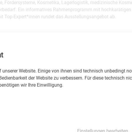
, Fördersysteme, Kosmetika, Lagerlogistik, medizinische Kosme
rbedarf. Ein informatives Rahmenprogramm mit hochkarätige
t Top-Expert*innen rundet das Ausstellungsangebot ab.
t
e
f unserer Website. Einige von ihnen sind technisch unbedingt n
Bedienbarkeit der Website zu verbessern. Für diese technisch ni
nötigen wir Ihre Einwilligung.
se Veranstaltungen könnten Sie auch interessi
Einstellungen bearbeiten