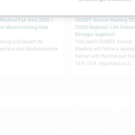
11.9.2026
14.9. -
17.9.2026
pur
Vienna
Medical Fair Asia 2026 /
ÖGMBT Annual Meeting 202
al Manufacturing Asia
FEMS Regional: Life Scienc
Stronger together!
stung und Bedarf für
This year's ÖGMBT Annual
enhaus und Medizintechnik
Meeting will follow a special
format with the first part fr
14.9.-15.9. organized as a…