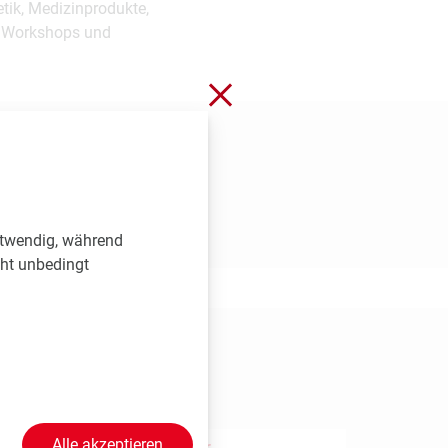
tik, Medizinprodukte,
n Workshops und
Schließen ohne zu spei
otwendig, während
cht unbedingt
eren
Alle akzeptieren