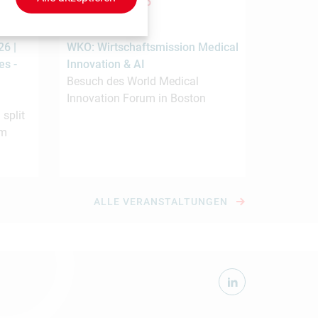
22.9. -
24.9.2026
Boston
6 |
WKO: Wirtschaftsmission Medical
es -
Innovation & AI
Besuch des World Medical
Innovation Forum in Boston
 split
om
ALLE VERANSTALTUNGEN