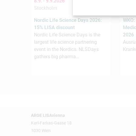
8.9. -
9.9.2026
9.9. -
Stockholm
Singa
Nordic Life Science Days 2026:
WKO: 
15% LISA discount
Medic
Nordic Life Science Days is the
2026
largest life science partnering
Ausrü
event in the Nordics. NLSDays
Krank
gathers big pharma…
ARGE LISAvienna
Karl-Farkas-Gasse 18
1030 Wien