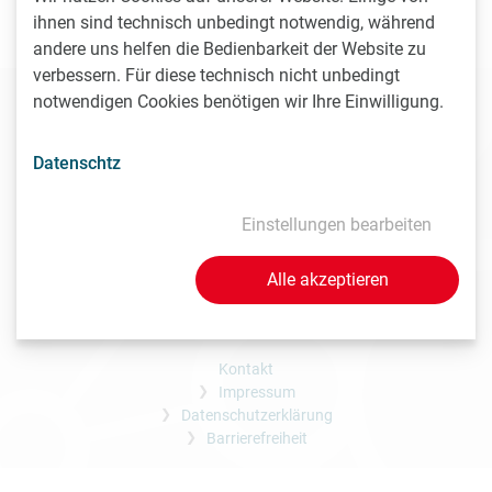
ihnen sind technisch unbedingt notwendig, während
Dezember 2025
andere uns helfen die Bedienbarkeit der Website zu
verbessern. Für diese technisch nicht unbedingt
ARGE LISAvienna
notwendigen Cookies benötigen wir Ihre Einwilligung.
Karl-Farkas-Gasse 18
1030 Wien
Datenschtz
office@lisavienna.at
Einstellungen bearbeiten
Alle akzeptieren
Kontakt
Impressum
Datenschutzerklärung
Barrierefreiheit