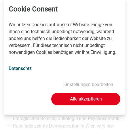
Samstag, den 27. April 2019 von 9 bis 14 Uhr, erwartet
Cookie Consent
Besucher und Besucherinnen eine Live-OP, Führungen in
den OP, viele Gesundheitschecks, Medizin zum Mitmachen
Wir nutzen Cookies auf unserer Website. Einige von
sowie persönliche Beratung durch die Expertinnen und
ihnen sind technisch unbedingt notwendig, während
Experten der fünf Wiener Fachkliniken. Das genaue
andere uns helfen die Bedienbarkeit der Website zu
Programm (teilweise mit Anmeldung) gibt es unter
verbessern. Für diese technisch nicht unbedingt
www.vinzenzgruppe.at
notwendigen Cookies benötigen wir Ihre Einwilligung.
Auf einen Blick: Die neuen Fachkliniken
Datenschtz
und Organzentren der Vinzenz Gruppe
Einstellungen bearbeiten
Wien
Barmherzige Schwestern Krankenhaus Wien:
Alle akzeptieren
Fachklinik für den gesamten Verdauungstrakt und
urologischen Bereich, Onkologie und Psychosomatik
Rund jede zehnte Darmoperation in Wien wird hier