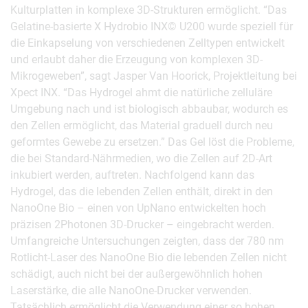
Kulturplatten in komplexe 3D-Strukturen ermöglicht. “Das
Gelatine-basierte X Hydrobio INX© U200 wurde speziell für
die Einkapselung von verschiedenen Zelltypen entwickelt
und erlaubt daher die Erzeugung von komplexen 3D-
Mikrogeweben”, sagt Jasper Van Hoorick, Projektleitung bei
Xpect INX. “Das Hydrogel ahmt die natürliche zelluläre
Umgebung nach und ist biologisch abbaubar, wodurch es
den Zellen ermöglicht, das Material graduell durch neu
geformtes Gewebe zu ersetzen.” Das Gel löst die Probleme,
die bei Standard-Nährmedien, wo die Zellen auf 2D-Art
inkubiert werden, auftreten. Nachfolgend kann das
Hydrogel, das die lebenden Zellen enthält, direkt in den
NanoOne Bio – einen von UpNano entwickelten hoch
präzisen 2Photonen 3D-Drucker – eingebracht werden.
Umfangreiche Untersuchungen zeigten, dass der 780 nm
Rotlicht-Laser des NanoOne Bio die lebenden Zellen nicht
schädigt, auch nicht bei der außergewöhnlich hohen
Laserstärke, die alle NanoOne-Drucker verwenden.
Tatsächlich ermöglicht die Verwendung einer so hohen