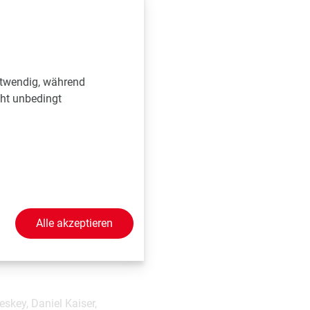
it dem Ziel erzeugen
or in ein
enommen werden
otwendig, während
utika haben, jedoch
cht unbedingt
 versuchten Fluor
z reagieren ließen.
küls, sodass wir
Abbildung 2). Der
dhaben", freut sich
etzen, ist nur der
achen und die
Alle akzeptieren
eskey, Daniel Kaiser,