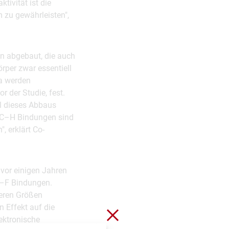
tivität ist die
 zu gewährleisten",
n abgebaut, die auch
rper zwar essentiell
ka werden
r der Studie, fest.
il dieses Abbaus
. C–H Bindungen sind
, erklärt Co-
vor einigen Jahren
C–F Bindungen.
deren Größen
 Effekt auf die
Schließen ohne zu spei
ektronische