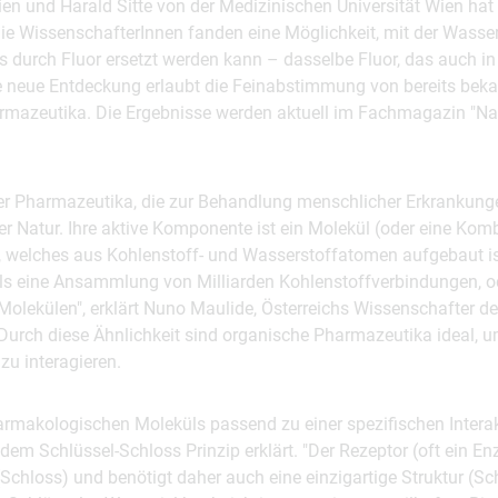
ien und Harald Sitte von der Medizinischen Universität Wien hat
ie WissenschafterInnen fanden eine Möglichkeit, mit der Wasser
s durch Fluor ersetzt werden kann – dasselbe Fluor, das auch i
e neue Entdeckung erlaubt die Feinabstimmung von bereits bek
armazeutika. Die Ergebnisse werden aktuell im Fachmagazin "Na
der Pharmazeutika, die zur Behandlung menschlicher Erkrankun
er Natur. Ihre aktive Komponente ist ein Molekül (oder eine Kom
 welches aus Kohlenstoff- und Wasserstoffatomen aufgebaut is
als eine Ansammlung von Milliarden Kohlenstoffverbindungen, o
Molekülen", erklärt Nuno Maulide, Österreichs Wissenschafter d
. Durch diese Ähnlichkeit sind organische Pharmazeutika ideal, 
zu interagieren.
armakologischen Moleküls passend zu einer spezifischen Intera
 dem Schlüssel-Schloss Prinzip erklärt. "Der Rezeptor (oft ein E
(Schloss) und benötigt daher auch eine einzigartige Struktur (Sch