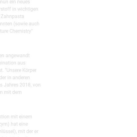
 nun ein neues
stoff in wichtigen
n Zahnpasta
annten (sowie auch
ture Chemistry"
gen angewandt
bination aus
t. "Unsere Körper
der in anderen
es Jahres 2018, von
um mit dem
ktion mit einem
nzym) hat eine
lüssel), mit der er