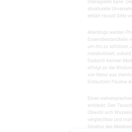
interagieren kann. Der
strukturelle Unverse
erklärt Harald Sitte 
Allerdings werden Ph
Essensbestandteile ve
um ihn zu schützen, u
metabolisiert, sobald 
Dadurch können Medik
erfolgt an der Bindu
von Natur aus ziemlic
Erstautorin Pauline Ad
Einen vielverspreche
entdeckt: Den Tausc
Obwohl sich Wasserst
vergleichbar und man
Struktur des Medikame