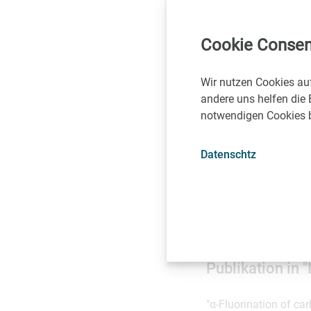
Eigenschaften kann ei
und dadurch den erwü
Medikament dessen E
Cookie Consen
könne, ergänzt Daniel
Wir nutzen Cookies au
Die Einführung von F
andere uns helfen die 
ist die Platzierung a
notwendigen Cookies be
einzuführen, indem si
Wir haben das Gegent
Datenschtz
dasselbe Fluorid ver
neu entwickelte Ansa
Maulide. "Eine Metho
Anfang. Wir können u
Eigenschaften der ne
Publikation in 
"α-Fluorination of car