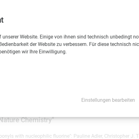
n strategisch platziertes Fluoratom zusätzliche Interaktionen m
nschten Effekt verstärken." Zudem könne das Einführen von Flu
igenschaften so verändern, dass es leichter vom Körper aufg
t
 Kaiser, Koautor der Studie (siehe Abbildung 1).
f unserer Website. Einige von ihnen sind technisch unbedingt n
luor kann eine Vielzahl von vorteilhaften Effekten auf Pharmaze
Bedienbarkeit der Website zu verbessern. Für diese technisch ni
uf organische Moleküle oft nicht einfach. "Die meisten Chemiker
nötigen wir Ihre Einwilligung.
e negativ polarisierte organische Moleküle mit einem F+-Reagen
eil gemacht: Wir wechselten die Polarität des organischen Mole
wenden konnten, das auch in Zahnpasta verwendet wird". (siehe 
tz verwendet günstiges Ausgangsmaterial und ist einfach zu han
de um Wasserstoff unter einfachen Bedingungen mit Fluor zu ers
ns vorstellen, dies mit einer Reihe anderer Pharmazeutika zu m
Einstellungen bearbeiten
u erzeugten Analoga zu erforschen."
"Nature Chemistry"
bonyls with nucleophilic fluorine": Pauline Adler, Christopher J. T