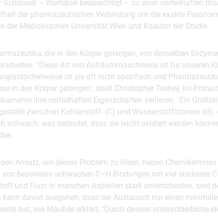
 Schlüssel – Wortspiel beabsichtigt – zu einer vorteilhaften Bioak
hrtheit der pharmazeutischen Verbindung um die exakte Passform
von der Medizinischen Universität Wien und Koautor der Studie.
armazeutika, die in den Körper gelangen, von denselben Enzyme
rarbeiten. "Diese Art von Aufräummaschinerie ist für unseren Kö
nglücklicherweise ist sie oft nicht spezifisch und Pharmazeuti
sie in den Körper gelangen", stellt Christopher Teskey, Ko-Erstauto
amente ihre vorteilhaften Eigenschaften verlieren. "Ein Großte
ngsstelle zwischen Kohlenstoff- (C) und Wasserstoffatomen (H)
h schwach, was bedeutet, dass sie leicht oxidiert werden können"
ler.
nden Ansatz, um dieses Problem zu lösen, haben ChemikerInnen 
h von besonders schwachen C–H Bindungen mit viel stärkeren 
off und Fluor in manchen Aspekten stark unterscheiden, sind 
 kann davon ausgehen, dass der Austausch nur einen minimalen
nts hat, wie Maulide erklärt: "Durch dessen unterschiedliche el