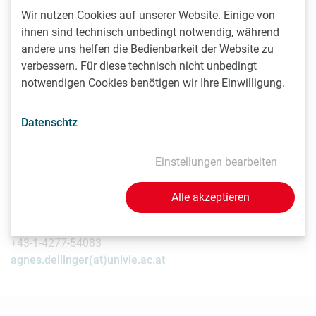
Wir nutzen Cookies auf unserer Website. Einige von
Low bee visitation rates explain pollinator shifts to
ihnen sind technisch unbedingt notwendig, während
vertebrates in tropical mountains. Agnes S. Dellinger, Rocío
andere uns helfen die Bedienbarkeit der Website zu
Pérez-Barrales, Fabián A. Michelangeli, Darin S. Penneys,
verbessern. Für diese technisch nicht unbedingt
Diana M. Fernández-Fernández, Jürg Schönenberger
notwendigen Cookies benötigen wir Ihre Einwilligung.
DOI:
10.1111/NPH.17390
Datenschtz
Wissenschaftlicher Kontakt
Einstellungen bearbeiten
Agnes Dellinger, PhD
Department für Botanik und Biodiversitätsforschung
Alle akzeptieren
Universität Wien
1030 - Wien, Rennweg 14
+43-1-4277-54083
agnes.dellinger(at)univie.ac.at