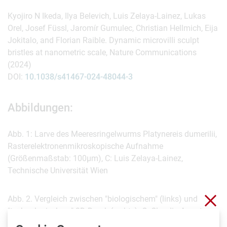
Kyojiro N Ikeda, Ilya Belevich, Luis Zelaya-Lainez, Lukas
Orel, Josef Füssl, Jaromír Gumulec, Christian Hellmich, Eija
Jokitalo, and Florian Raible. Dynamic microvilli sculpt
bristles at nanometric scale, Nature Communications
(2024)
DOI:
10.1038/s41467-024-48044-3
Abbildungen:
Abb. 1: Larve des Meeresringelwurms Platynereis dumerilii,
Rasterelektronenmikroskopische Aufnahme
(Größenmaßstab: 100µm), C: Luis Zelaya-Lainez,
Technische Universität Wien
Sch
Abb. 2. Vergleich zwischen "biologischem" (links) und
"technologischem" 3D-Druck (rechts). C: Claudia Amort,
Studio Amort