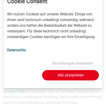
Cookie Consent
Abb. 3: Verschiedene Segmente der Borsten des
Wir nutzen Cookies auf unserer Website. Einige von
Meeresringelwurms Platynereis dumerilii. 3D-
ihnen sind technisch unbedingt notwendig, während
Rekonstruktion aus mehr als 1000
andere uns helfen die Bedienbarkeit der Website zu
elektronenmikroskopischen Aufnahmen. Klinge (links),
verbessern. Für diese technisch nicht unbedingt
Klinge mit Gelenk (Mitte), Schaft (rechts). C: Ilya Belevich,
notwendigen Cookies benötigen wir Ihre Einwilligung.
Universität Helsinki
Datenschtz
Abb. 4: Erstautor Kyojiro Ikeda und Studienleiter Florian
Raible (v.l.n.r.). C: Max Perutz Labs
Einstellungen bearbeiten
Über das
Raible-Labor
Alle akzeptieren
https://www.maxperutzlabs.ac.at/research/research-
groups/raible
Das Raible-Labor in den Max-Perutz-Labors
kombiniert molekulares Profiling, funktionelle Experimente,
multimodale Bildgebung, zelluläres Profiling,