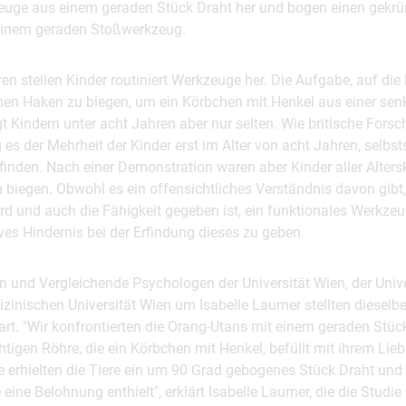
uge aus einem geraden Stück Draht her und bogen einen gekrü
einem geraden Stoßwerkzeug.
ren stellen Kinder routiniert Werkzeuge her. Die Aufgabe, auf d
nen Haken zu biegen, um ein Körbchen mit Henkel aus einer sen
t Kindern unter acht Jahren aber nur selten. Wie britische Forsc
es der Mehrheit der Kinder erst im Alter von acht Jahren, selbst
inden. Nach einer Demonstration waren aber Kinder aller Alters
 biegen. Obwohl es ein offensichtliches Verständnis davon gibt
d und auch die Fähigkeit gegeben ist, ein funktionales Werkzeu
ives Hindernis bei der Erfindung dieses zu geben.
n und Vergleichende Psychologen der Universität Wien, der Unive
izinischen Universität Wien um Isabelle Laumer stellten diesel
rt. "Wir konfrontierten die Orang-Utans mit einem geraden Stüc
igen Röhre, die ein Körbchen mit Henkel, befüllt mit ihrem Liebli
 erhielten die Tiere ein um 90 Grad gebogenes Stück Draht und 
e eine Belohnung enthielt", erklärt Isabelle Laumer, die die Studi