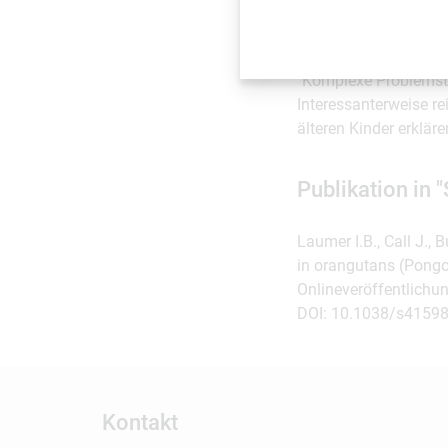
impulsiv wären, auf n
verfolgte Strategie z
unbelohnte Teilschritt
"Komplexe Problemste
Interessanterweise re
älteren Kinder erkläre
Publikation in "
Laumer I.B., Call J.
in orangutans (Pongo 
Onlineveröffentlichu
DOI: 10.1038/s41598
Kontakt