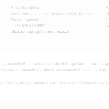
Alice Auersperg
P
Veterinärmedizinische Universität Wien, Messerli
U
Forschungsinstitut
T
T
+43 676 939 0392
p
alice.auersperg@vetmeduni.ac.at
 liegt ausschließlich beim Aussender. Beiträge können Vorhersag
es Beitrags in Aussicht standen. Bitte verlassen Sie sich nicht a
möchten Sie, dass LISAvienna auf Ihre News und Events hinweist