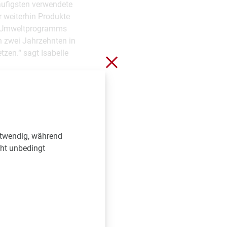
äufigsten verwendete
r weiterhin Produkte
des Umweltprogramms
 zwei Jahrzehnten in
tzen.“ sagt Isabelle
Schließen ohne zu spei
igkeit von Werkzeugen
ärmedizinischen
n sind, lässt
blem gebaut haben.“
otwendig, während
n der menschlichen
cht unbedingt
 von Angelhaken und
osep Call von der
 "Folgestudien
ren sind, dass sie zu