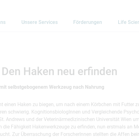
uns
Unsere Services
Förderungen
Life Scie
 Den Haken neu erfinden
 mit selbstgebogenem Werkzeug nach Nahrung
t einen Haken zu biegen, um nach einem Körbchen mit Futter zu 
hren schwierig. KognitionsbiologInnen und Vergleichende Psycho
t St. Andrews und der Veterinärmedizinischen Universität Wien u
n die Fähigkeit Hakenwerkzeuge zu erfinden, nun erstmals an 
ucht. Zur Überraschung der ForscherInnen stellten die Affen be