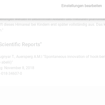
ichtmodifizierte Werkzeuge fixiert sind oder nicht in der Lage wä
Einstellungen bearbeiten
u ändern. Die Aufgabe stellt ein komplexes Problem dar, zu des
e nötig sind, ohne dabei das Ziel aus den Augen zu verlieren.", e
llungen werden in bestimmten Arealen des medialen präfrontale
ift dieses Hirnareal bei Kindern erst später vollständig aus. Das 
n."
Scientific Reports"
, Bugnyar T., Auersperg A.M.I "Spontaneous innovation of hook-b
abelii)"
ng: November 8, 2018
-018-34607-0