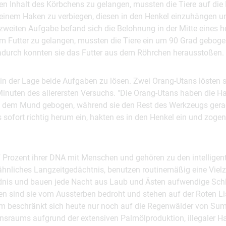
en Inhalt des Körbchens zu gelangen, mussten die Tiere auf di
 einem Haken zu verbiegen, diesen in den Henkel einzuhängen 
zweiten Aufgabe befand sich die Belohnung in der Mitte eines h
 Futter zu gelangen, mussten die Tiere ein um 90 Grad gebog
adurch konnten sie das Futter aus dem Röhrchen herausstoßen.
in der Lage beide Aufgaben zu lösen. Zwei Orang-Utans lösten
Minuten des allerersten Versuchs. "Die Orang-Utans haben die H
d dem Mund gebogen, während sie den Rest des Werkzeugs gera
 sofort richtig herum ein, hakten es in den Henkel ein und zoge
7 Prozent ihrer DNA mit Menschen und gehören zu den intelligen
nliches Langzeitgedächtnis, benutzen routinemäßig eine Vielza
dnis und bauen jede Nacht aus Laub und Ästen aufwendige Schlaf
 sind sie vom Aussterben bedroht und stehen auf der Roten Lis
m beschränkt sich heute nur noch auf die Regenwälder von Sum
ensraums aufgrund der extensiven Palmölproduktion, illegaler H