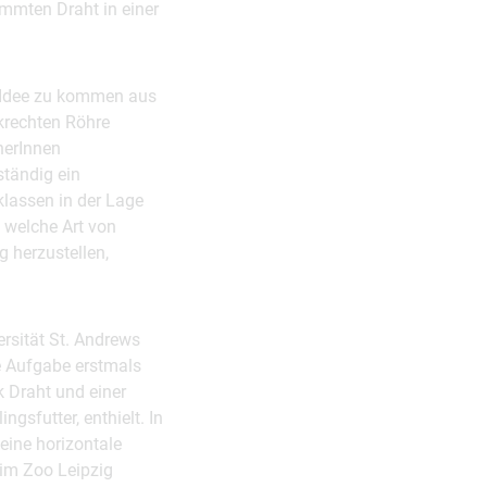
mmten Draht in einer
ie Idee zu kommen aus
krechten Röhre
herInnen
ständig ein
klassen in der Lage
, welche Art von
g herzustellen,
rsität St. Andrews
be Aufgabe erstmals
k Draht und einer
ngsfutter, enthielt. In
eine horizontale
e im Zoo Leipzig