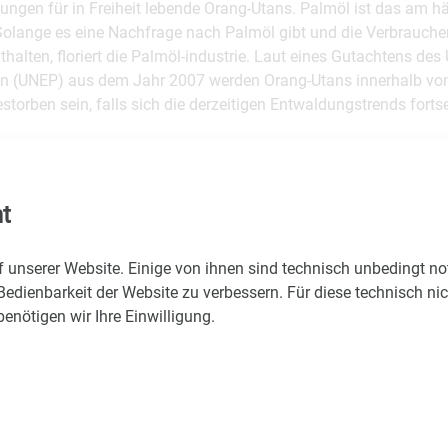
ungen für in Freiheit lebende Orang-Utans. Palmöl ist das am h
 Solange es eine Nachfrage nach Palmöl gibt und die Verbrauche
thalten, floriert die Palmöl-industrie. Laut eines Gutachtens 
en (UNEP) aus dem Jahr 2007 werden Orang-Utans innerhalb von
storben sein, falls sich die derzeitigen Entwaldungstrends fortse
sich zu einem Standard-Test für die Prüfung der Innovationsfäh
 Psychologie entwickelt.", sagt Alice Auersperg von der Veterin
t
e Tatsache, dass die Affen sehr schnell auf die Lösung gekomme
rang-Utans das Hakenwerkzeug aktiv als Lösung für dieses Pro
f unserer Website. Einige von ihnen sind technisch unbedingt n
einem unserer nächsten Verwandten zu finden, ist erstaunlich. I
Bedienbarkeit der Website zu verbessern. Für diese technisch ni
 Hakenwerkzeuge erst relativ spät. Erste archäologische Funde
nötigen wir Ihre Einwilligung.
ümmten Objekten sind etwa 16.000 - 60.000 Jahre alt", erklärt J
ndrews.
rfindung eines Hakenwerkzeugs für jüngere Kinder so schwierig?
bleme der Kinder die Aufgabe zu lösen, nicht darauf zurückzufüh