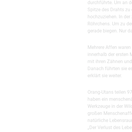
durchführte. Um an d
Spitze des Drahts zu
hochzuziehen. In der 
Röhrchens. Um zu dem
gerade biegen. Nur d
Mehrere Affen waren 
innerhalb der ersten 
mit ihren Zähnen un
Danach führten sie es
erklärt sie weiter.
Orang-Utans teilen 9
haben ein menschenäh
Werkzeuge in der Wil
großen Menschenaffen
natürliche Lebensrau
„Der Verlust des Leb