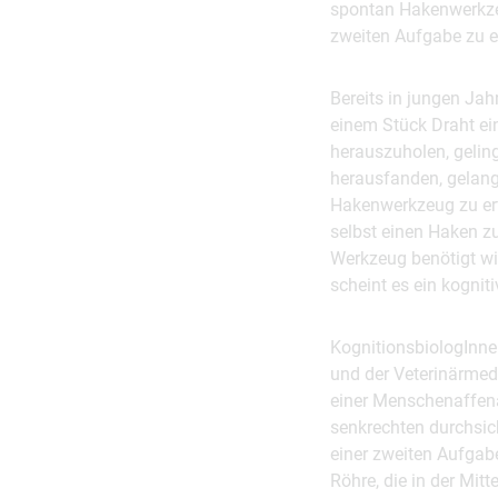
spontan Hakenwerkze
zweiten Aufgabe zu 
Bereits in jungen Jah
einem Stück Draht ei
herauszuholen, geling
herausfanden, gelang 
Hakenwerkzeug zu erf
selbst einen Haken zu
Werkzeug benötigt wir
scheint es ein kognit
KognitionsbiologInne
und der Veterinärmed
einer Menschenaffena
senkrechten durchsicht
einer zweiten Aufgabe
Röhre, die in der Mitt