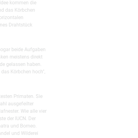
e Idee kommen die
und das Körbchen
orizontalen
enes Drahtstück
 sogar beide Aufgaben
aken meistens direkt
de gelassen haben.
n das Körbchen hoch",
testen Primaten. Sie
hl ausgefeilter
nester. Wie alle vier
te der IUCN. Der
atra und Borneo.
andel und Wilderei