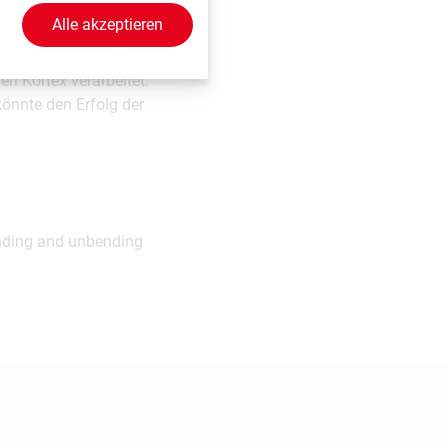
ren eine bereits
Alle akzeptieren
sen Lösung mehrere
rklärt Isabelle Laumer.
n Kortex verarbeitet.
könnte den Erfolg der
ending and unbending