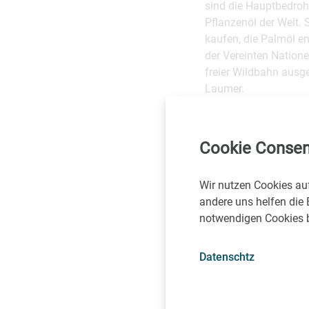
sind die Hauptbedroh
Pflanzenöl der Welt.
kaufen, die Palmöl en
der Vereinten Nation
freier Wildbahn ausge
Laumer.
"Der Haken-Test hat 
in der vergleichenden
Cookie Consen
Universität Wien. „Di
vermuten, dass die O
Wir nutzen Cookies au
"Diese Fähigkeit bei 
andere uns helfen die 
Evolution erscheinen
notwendigen Cookies be
harpunenartigen, gekr
Universität von St. A
Datenschtz
Warum also ist die E
zeigten, dass die Pro