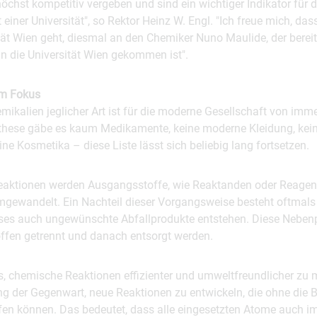
chst kompetitiv vergeben und sind ein wichtiger Indikator für d
einer Universität", so Rektor Heinz W. Engl. "Ich freue mich, da
ität Wien geht, diesmal an den Chemiker Nuno Maulide, der berei
n die Universität Wien gekommen ist".
im Fokus
mikalien jeglicher Art ist für die moderne Gesellschaft von im
hese gäbe es kaum Medikamente, keine moderne Kleidung, keine
ine Kosmetika – diese Liste lässt sich beliebig lang fortsetzen.
eaktionen werden Ausgangsstoffe, wie Reaktanden oder Reagenz
umgewandelt. Ein Nachteil dieser Vorgangsweise besteht oftmals
sses auch ungewünschte Abfallprodukte entstehen. Diese Nebe
fen getrennt und danach entsorgt werden.
, chemische Reaktionen effizienter und umweltfreundlicher zu m
g der Gegenwart, neue Reaktionen zu entwickeln, die ohne die B
fen können. Das bedeutet, dass alle eingesetzten Atome auch i