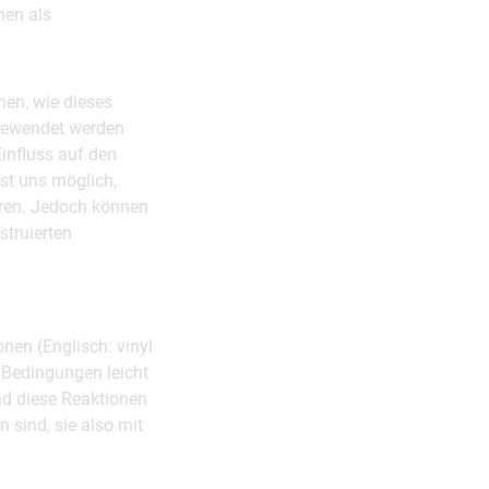
nen als
en, wie dieses
ngewendet werden
Einfluss auf den
ist uns möglich,
ren. Jedoch können
struierten
nen (Englisch: vinyl
n Bedingungen leicht
ind diese Reaktionen
 sind, sie also mit