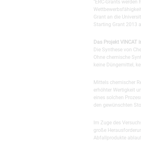
"ERC-Grants werden hö
Wettbewerbsfähigkeit 
Grant an die Univers
Starting Grant 2013 a
Das Projekt VINCAT 
Die Synthese von Che
Ohne chemische Synt
keine Düngemittel, ke
Mittels chemischer R
erhöhter Wertigkeit 
eines solchen Proze
den gewünschten Stof
Im Zuge des Versuchs
große Herausforderun
Abfallprodukte ablau