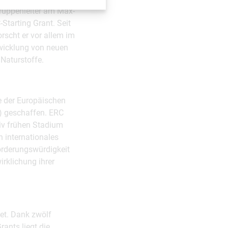
ruppenleiter am Max-
Starting Grant. Seit
orscht er vor allem im
twicklung von neuen
Naturstoffe.
e der Europäischen
) geschaffen. ERC
tiv frühen Stadium
n internationales
örderungswürdigkeit
rklichung ihrer
et. Dank zwölf
ants liegt die