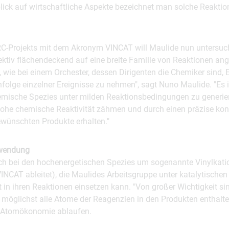
lick auf wirtschaftliche Aspekte bezeichnet man solche Reaktio
-Projekts mit dem Akronym VINCAT will Maulide nun untersuch
ektiv flächendeckend auf eine breite Familie von Reaktionen a
 wie bei einem Orchester, dessen Dirigenten die Chemiker sind, 
folge einzelner Ereignisse zu nehmen", sagt Nuno Maulide. "Es 
emische Spezies unter milden Reaktionsbedingungen zu generie
 hohe chemische Reaktivität zähmen und durch einen präzise kon
ewünschten Produkte erhalten."
wendung
ich bei den hochenergetischen Spezies um sogenannte Vinylkatio
INCAT ableitet), die Maulides Arbeitsgruppe unter katalytische
t in ihren Reaktionen einsetzen kann. "Von großer Wichtigkeit s
möglichst alle Atome der Reagenzien in den Produkten enthalten
t Atomökonomie ablaufen.