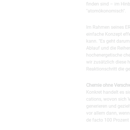
finden sind – im Hinb
"atomökonomisch".
Im Rahmen seines ERC
einfache Konzept eff
kann. "Es geht darum,
Ablauf und die Reihen
hochenergetische ch
wir zusätzlich diese
Reaktionschritt die g
Chemie ohne Versch
Konkret handelt es s
cations, wovon sich V
generieren und geziel
vor allem dann, wenn 
de facto 100 Prozen