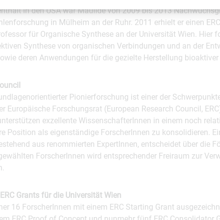
nthalt in den USA war Maulide von 2009 bis 2013 Nachwuchsg
ohlenforschung in Mülheim an der Ruhr. 2011 erhielt er einen ERC-
rofessor für Organische Synthese an der Universität Wien. Hier f
lektiven Synthese von organischen Verbindungen und an der En
wie deren Anwendungen für die gezielte Herstellung bioaktiver 
ouncil
undlagenorientierter Pionierforschung ist einer der Schwerpunkt
er Europäische Forschungsrat (European Research Council, ERC
unterstützen exzellente WissenschafterInnen in einem noch rela
ihre Position als eigenständige ForscherInnen zu konsolidieren. Ei
stehend aus renommierten ExpertInnen, entscheidet über die F
gewählten ForscherInnen wird entsprechender Freiraum zur Verwi
n.
ERC Grants für die Universität Wien
her 16 ForscherInnen mit einem ERC Starting Grant ausgezeichn
em ERC Proof of Concept und nunmehr fünf ERC Consolidator Gr