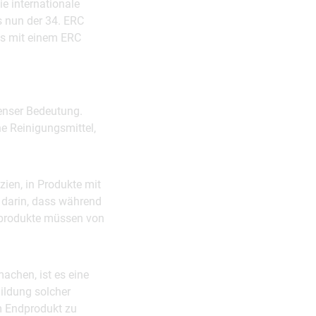
ie internationale
ss nun der 34. ERC
ts mit einem ERC
menser Bedeutung.
 Reinigungsmittel,
ien, in Produkte mit
 darin, dass während
nprodukte müssen von
achen, ist es eine
ildung solcher
m Endprodukt zu