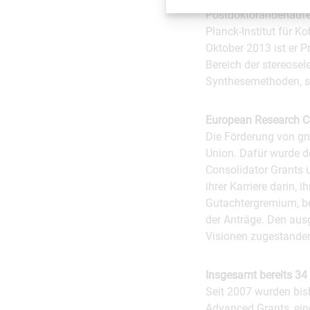
Postdoktorandenaufe
Planck-Institut für K
Oktober 2013 ist er P
Bereich der stereose
Synthesemethoden, so
European Research C
Die Förderung von gr
Union. Dafür wurde d
Consolidator Grants 
ihrer Karriere darin, 
Gutachtergremium, be
der Anträge. Den aus
Visionen zugestande
Insgesamt bereits 34 
Seit 2007 wurden bis
Advanced Grants, ein