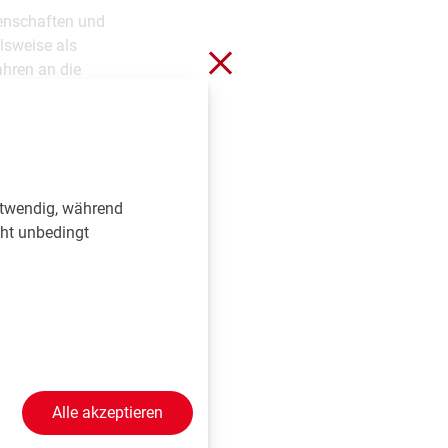
genschaften und
lsweise als
Schließen ohne zu spei
ahren an die
n so
 von Jahren zur
winkern.
otwendig, während
e Plakate zu sehen,
cht unbedingt
te zeigte Nuno
r – geht das?". Nun
 dieser Frage zu
erior Técnico und an
Alle akzeptieren
 der Organischen