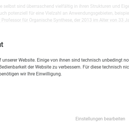
 selbst sind überraschend vielfältig in ihren Strukturen und Ei
uch potenziell für eine Vielzahl an Anwendungsgebieten, beispie
er Professor für Organische Synthese, der 2013 im Alter von 33 J
fen wurde. "Die Natur schafft es spielend, chemische Reaktione
öglich zu gestalten. Allerdings hatte sie dazu auch Milliarden
ügung", sagt der aus Portugal stammende Chemiker mit Augenz
t
m ERC-Grant
f unserer Website. Einige von ihnen sind technisch unbedingt n
Universität Wien, 2015, waren in der Station Schottentor mehrer
Bedienbarkeit der Website zu verbessern. Für diese technisch ni
 "Wir stellen Fragen – seit 1365" widmeten. Eines dieser Plaka
nötigen wir Ihre Einwilligung.
t der Frage "Chemie ohne Verschwendung, ganz wie in der Natu
 Ressourcen, sich in den nächsten fünf Jahren der Beantwortung
n 1979 in Lissabon, Portugal, hat am Lissabonner Instituto Sup
Einstellungen bearbeiten
ytechnique Chemie studiert und 2007 mit einer Arbeit im Bereich
ischen Universität Louvain, Belgien, promoviert. Nach einem