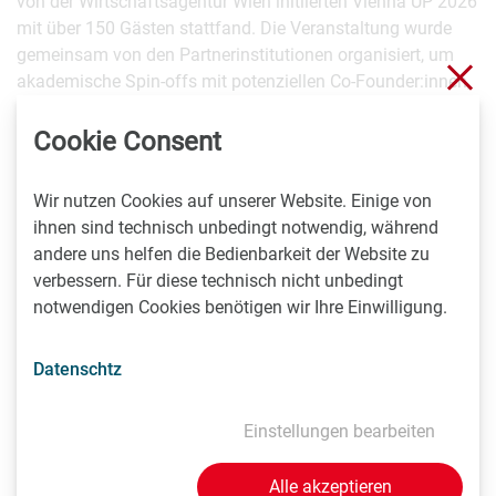
von der Wirtschaftsagentur Wien initiierten Vienna UP 2026
mit über 150 Gästen stattfand. Die Veranstaltung wurde
gemeinsam von den Partnerinstitutionen organisiert, um
Sch
akademische Spin-offs mit potenziellen Co-Founder:innen,
Investor:innen und internationalen Expert:innen
zusammenzutragen. Weitere Initiativen sowie konkrete
Cookie Consent
Angebote für Gründer:innen werden in den kommenden
Monaten schrittweise ausgerollt.
Wir nutzen Cookies auf unserer Website. Einige von
ihnen sind technisch unbedingt notwendig, während
Rückfragehinweis
andere uns helfen die Bedienbarkeit der Website zu
verbessern. Für diese technisch nicht unbedingt
notwendigen Cookies benötigen wir Ihre Einwilligung.
Antonia Rinesch
+436643690161
ar@spinofffactory.at
Datenschtz
Mehr dazu:
Austrian Startup Monitor (2025), öffnet eine
Einstellungen bearbeiten
externe URL in einem neuen Fenster
Alle akzeptieren