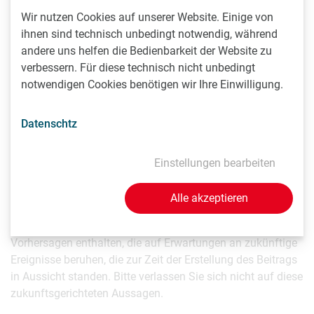
gewonnen werden. Weitere Informationen:
www.profem.at
Wir nutzen Cookies auf unserer Website. Einige von
ihnen sind technisch unbedingt notwendig, während
andere uns helfen die Bedienbarkeit der Website zu
Kontakt
verbessern. Für diese technisch nicht unbedingt
notwendigen Cookies benötigen wir Ihre Einwilligung.
Public Relations Atelier
Mag. Eva Nahrgang
Datenschtz
Tel. +43 664 534 84 00
E-Mail
en(at)pr-atelier.at
Einstellungen bearbeiten
Web
www.pr-atelier.at
Alle akzeptieren
Die inhaltliche Verantwortung für diesen Beitrag liegt
ausschließlich beim Aussender. Beiträge können
Vorhersagen enthalten, die auf Erwartungen an zukünftige
Ereignisse beruhen, die zur Zeit der Erstellung des Beitrags
in Aussicht standen. Bitte verlassen Sie sich nicht auf diese
zukunftsgerichteten Aussagen.