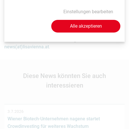
in Aussicht standen. Bitte verlassen Sie sich nicht auf diese
zukunftsgerichteten Aussagen.
Einstellungen bearbeiten
Als Life Sciences Organisation mit Sitz in Wien möchten
Alle akzeptieren
Sie, dass LISAvienna auf Ihre News und Events hinweist?
Senden Sie uns einfach Ihre Beiträge an
news(at)lisavienna.at
.
Diese News könnten Sie auch
interessieren
3.7.2026
Wiener Biotech-Unternehmen nagene startet
Crowdinvesting für weiteres Wachstum