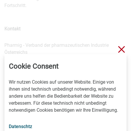
Fortschritt.
Kontakt
Pharmig - Verband der pharmazeutischen Industrie
Sch
Österreichs
Peter Richter, BA, MA
Cookie Consent
Head of Communication & PR
01/40 60 290-20
peter.richter(at)pharmig.at
Wir nutzen Cookies auf unserer Website. Einige von
www.pharmig.at
ihnen sind technisch unbedingt notwendig, während
andere uns helfen die Bedienbarkeit der Website zu
verbessern. Für diese technisch nicht unbedingt
Die inhaltliche Verantwortung für diesen Beitrag liegt
notwendigen Cookies benötigen wir Ihre Einwilligung.
ausschließlich beim Aussender. Beiträge können
Vorhersagen enthalten, die auf Erwartungen an zukünftige
Datenschtz
Ereignisse beruhen, die zur Zeit der Erstellung des Beitrags