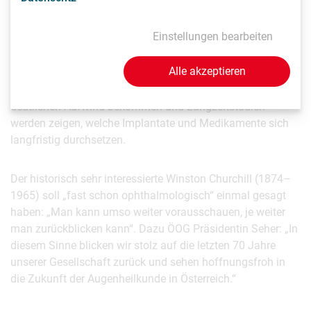
Blickt man in die Zukunft der Augenheilkunde wird es, wie
Einstellungen bearbeiten
die Entwicklung aktuell zeigt, noch weitere Fortschritte im
Bereich der Laser- und Linsentechnologie geben. Auch
Alle akzeptieren
Erkrankungen im Bereich des Grünen Stars (Glaukom) und
der Hornhauttransplantation werden weiterhin einen
deutlichen Aufwind bekommen und Langzeitstudien
werden zeigen, welche Implantate und Medikamente sich
langfristig durchsetzen.
Der historisch sehr interessierte Winston Churchill (1874–
1965) soll „fast schon ophthalmologisch“ einmal gesagt
haben: „Man kann umso weiter vorausschauen, je weiter
man zurückblicken kann“. Dazu ÖOG Präsidentin Seher: „In
diesem Sinne blicken wir stolz auf die letzten 70 Jahre
unserer Gesellschaft zurück und sehen hoffnungsfroh in
die Zukunft der Augenheilkunde in Österreich.“