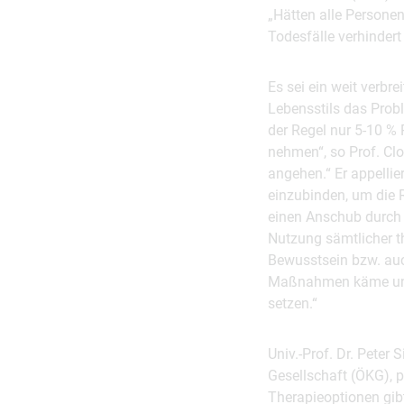
„Hätten alle Personen
Todesfälle verhindert
Es sei ein weit verbr
Lebensstils das Prob
der Regel nur 5-10 % 
nehmen“, so Prof. Cl
angehen.“ Er appellie
einzubinden, um die R
einen Anschub durch d
Nutzung sämtlicher t
Bewusstsein bzw. auc
Maßnahmen käme uns w
setzen.“
Univ.-Prof. Dr. Peter
Gesellschaft (ÖKG), 
Therapieoptionen gibt