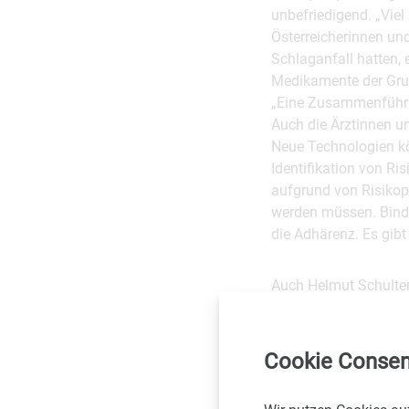
unbefriedigend. „Viel
Österreicherinnen und
Schlaganfall hatten, 
Medikamente der Grund
„Eine Zusammenführun
Auch die Ärztinnen u
Neue Technologien kön
Identifikation von Ri
aufgrund von Risikop
werden müssen. Bindet
die Adhärenz. Es gibt
Auch Helmut Schulter,
der Patientinnen und 
das Prinzip der Repar
und zu wissen, wer b
Cookie Consen
mitzuerleben, das ein
vermeidbar gewesen 