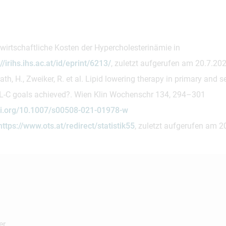
wirtschaftliche Kosten der Hypercholesterinämie in
//irihs.ihs.ac.at/id/eprint/6213/
, zuletzt aufgerufen am 20.7.20
rath, H., Zweiker, R. et al. Lipid lowering therapy in primary and
LDL-C goals achieved?. Wien Klin Wochenschr 134, 294–301
doi.org/10.1007/s00508-021-01978-w
https://www.ots.at/redirect/statistik55
, zuletzt aufgerufen am 2
er