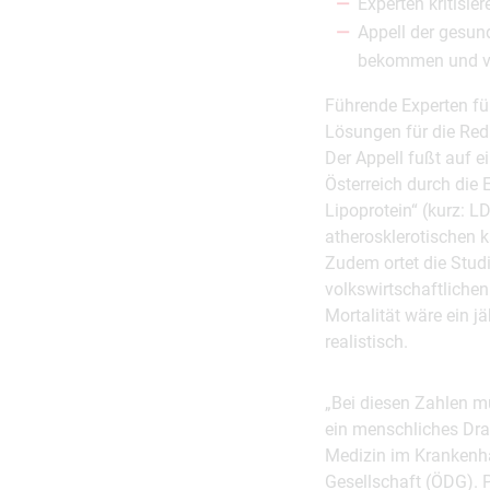
Experten kritisi
Appell der gesund
bekommen und v
Führende Experten fü
Lösungen für die Red
Der Appell fußt auf ei
Österreich durch die
Lipoprotein“ (kurz: L
atherosklerotischen 
Zudem ortet die Studi
volkswirtschaftliche
Mortalität wäre ein j
realistisch.
„Bei diesen Zahlen mü
ein menschliches Dram
Medizin im Krankenha
Gesellschaft (ÖDG). P