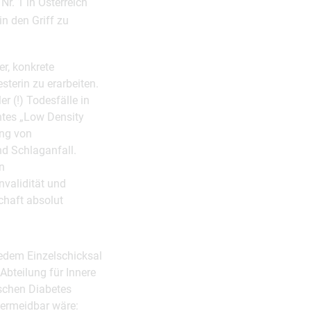
r. 1 in Österreich
in den Griff zu
r, konkrete
terin zu erarbeiten.
er (!) Todesfälle in
htes „Low Density
ung von
nd Schlaganfall.
n
nvalidität und
chaft absolut
jedem Einzelschicksal
 Abteilung für Innere
schen Diabetes
vermeidbar wäre: