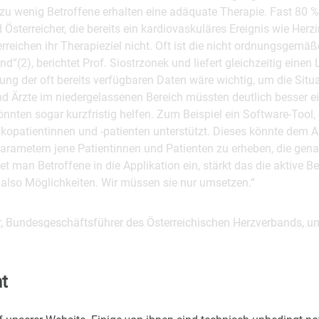
 zu wenig Betroffene erhalten eine adäquate Therapie. Fast 80 %
 Österreicher, die bereits ein kardiovaskuläres Ereignis wie Herzi
erreichen ihr Therapieziel nicht. Oft ist die nicht ordnungsgem
“(2), berichtet Prof. Siostrzonek und liefert gleichzeitig eine
g der oft bereits verfügbaren Daten wäre wichtig, um die Situa
nd Ärzte im niedergelassenen Bereich müssten deutlich besser 
nten sogar kurzfristig helfen. Zum Beispiel ein Software-Tool, 
sikopatientinnen und -patienten unterstützt. Dieses könnte dem A
arametern jene Patientinnen und Patienten zu erheben, die gen
 man Betroffene in die Applikation ein, stärkt das die aktive B
 also Möglichkeiten. Wir müssen sie nur umsetzen.“
 Bundesgeschäftsführer des Österreichischen Herzverbands, unte
Patienten den Appell der Experten. Er weist darauf hin, dass in
aturmedizin vorherrscht, und sagt: „Es wäre besser, die Bedrohu
esonders gefährdet ist. Es schmerzt, tagtäglich das menschlich
t
 Herzinfarkt oder Schlaganfall verursacht, und zu wissen, dass d
wäre. Daher wünschen wir uns als Herzverband, dass das engm