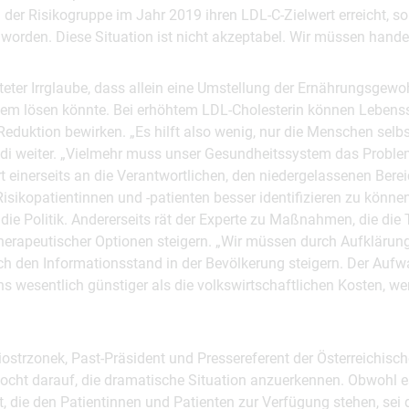
 der Risikogruppe im Jahr 2019 ihren LDL-C-Zielwert erreicht, s
 worden. Diese Situation ist nicht akzeptabel. Wir müssen hande
eiteter Irrglaube, dass allein eine Umstellung der Ernährungsgew
lem lösen könnte. Bei erhöhtem LDL-Cholesterin können Lebenss
Reduktion bewirken. „Es hilft also wenig, nur die Menschen selbst
odi weiter. „Vielmehr muss unser Gesundheitssystem das Proble
rt einerseits an die Verantwortlichen, den niedergelassenen Berei
isikopatientinnen und -patienten besser identifizieren zu könn
ie Politik. Andererseits rät der Experte zu Maßnahmen, die die 
herapeutischer Optionen steigern. „Wir müssen durch Aufkläru
h den Informationsstand in der Bevölkerung steigern. Der Aufw
esentlich günstiger als die volkswirtschaftlichen Kosten, wen
 Siostrzonek, Past-Präsident und Pressereferent der Österreichis
pocht darauf, die dramatische Situation anzuerkennen. Obwohl
, die den Patientinnen und Patienten zur Verfügung stehen, sei 