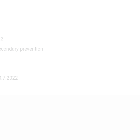
22
 secondary prevention
0.7.2022