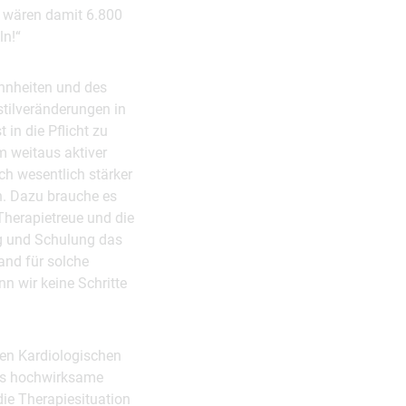
o wären damit 6.800
ln!“
ohnheiten und des
tilveränderungen in
 in die Pflicht zu
m weitaus aktiver
ch wesentlich stärker
en. Dazu brauche es
Therapietreue und die
ng und Schulung das
and für solche
n wir keine Schritte
chen Kardiologischen
 es hochwirksame
die Therapiesituation