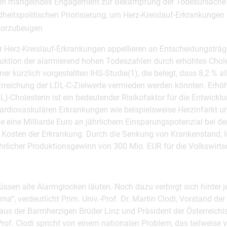
eren mangelndes Engagement zur Bekämpfung der Todesursache N
heitspolitischen Priorisierung, um Herz-Kreislauf-Erkrankungen 
orzubeugen
r Herz-Kreislauf-Erkrankungen appellieren an Entscheidungsträge
uktion der alarmierend hohen Todeszahlen durch erhöhtes Choles
ner kürzlich vorgestellten IHS-Studie(1), die belegt, dass 8,2 % all
 Erreichung der LDL-C-Zielwerte vermieden werden könnten. Erhö
DL)-Cholesterin ist ein bedeutender Risikofaktor für die Entwickl
kardiovaskulären Erkrankungen wie beispielsweise Herzinfarkt u
e eine Milliarde Euro an jährlichem Einsparungspotenzial bei de
n Kosten der Erkrankung. Durch die Senkung von Krankenstand, I
ährlicher Produktionsgewinn von 300 Mio. EUR für die Volkswirts
ssen alle Alarmglocken läuten. Noch dazu verbirgt sich hinter 
a“, verdeutlicht Prim. Univ.-Prof. Dr. Martin Clodi, Vorstand der
us der Barmherzigen Brüder Linz und Präsident der Österreichi
rof. Clodi spricht von einem nationalen Problem, das teilweise 