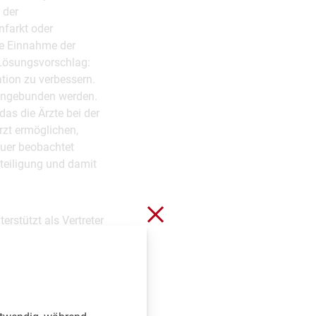
 der
nfarkt oder
äße Einnahme der
n Lösungsvorschlag:
tion zu verbessern.
eingebunden werden.
das die Ärzte bei der
rzt ermöglichen,
auer beobachtet
eteiligung und damit
Schließen ohne zu spei
rstützt als Vertreter
 Österreich noch immer
ng früher zu erkennen
e Leid hautnah
ieses Leid eventuell
aschige Screening