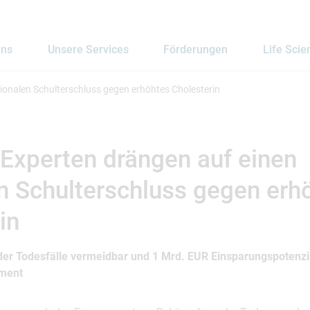
uns
Unsere Services
Förderungen
Life Scie
tionalen Schulterschluss gegen erhöhtes Cholesterin
 Experten drängen auf einen
n Schulterschluss gegen erh
in
 der Todesfälle vermeidbar und 1 Mrd. EUR Einsparungspotenzi
ment