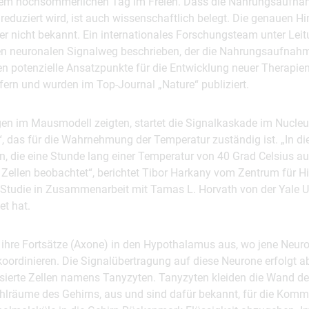
inem hochsommerlichen Tag im Freien. Dass die Nahrungsaufna
reduziert wird, ist auch wissenschaftlich belegt. Die genauen H
her nicht bekannt. Ein internationales Forschungsteam unter Le
en neuronalen Signalweg beschrieben, der die Nahrungsaufnahme
en potenzielle Ansatzpunkte für die Entwicklung neuer Therapien
fern und wurden im Top-Journal „Nature“ publiziert.
en im Mausmodell zeigten, startet die Signalkaskade im Nucleu
, das für die Wahrnehmung der Temperatur zuständig ist. „In di
, die eine Stunde lang einer Temperatur von 40 Grad Celsius au
r Zellen beobachtet“, berichtet Tibor Harkany vom Zentrum für H
 Studie in Zusammenarbeit mit Tamas L. Horvath von der Yale Un
et hat.
 ihre Fortsätze (Axone) in den Hypothalamus aus, wo jene Neuron
rdinieren. Die Signalübertragung auf diese Neurone erfolgt abe
sierte Zellen namens Tanyzyten. Tanyzyten kleiden die Wand des 
Hohlräume des Gehirns, aus und sind dafür bekannt, für die Komm