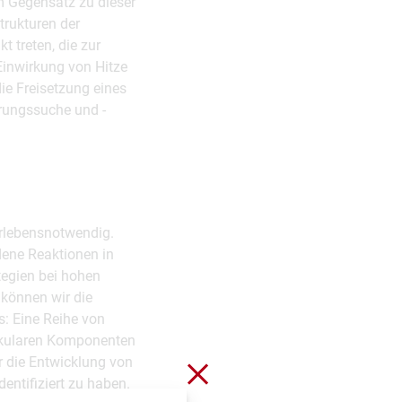
m Gegensatz zu dieser
trukturen der
 treten, die zur
Einwirkung von Hitze
ie Freisetzung eines
rungssuche und -
erlebensnotwendig.
dene Reaktionen in
tegien bei hohen
können wir die
s: Eine Reihe von
lekularen Komponenten
r die Entwicklung von
Schließen ohne zu spei
entifiziert zu haben.