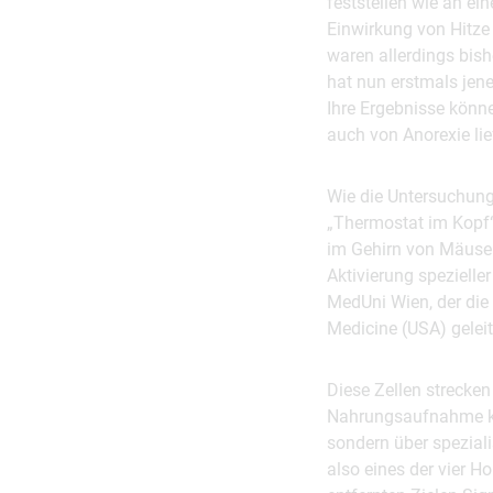
feststellen wie an e
Einwirkung von Hitze 
waren allerdings bis
hat nun erstmals jen
Ihre Ergebnisse könn
auch von Anorexie lie
Wie die Untersuchung
„Thermostat im Kopf“
im Gehirn von Mäusen
Aktivierung spezielle
MedUni Wien, der die
Medicine (USA) geleit
Diese Zellen strecken
Nahrungsaufnahme koo
sondern über speziali
also eines der vier 