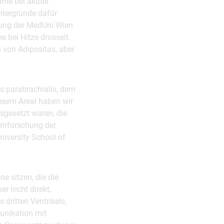
hme bei akuter
intergründe dafür
itung der MedUni Wien
 bei Hitze drosselt.
 von Adipositas, aber
s parabrachialis, dem
esem Areal haben wir
sgesetzt waren, die
irnforschung der
iversity School of
e sitzen, die die
r nicht direkt,
dritten Ventrikels,
unikation mit