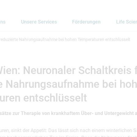
uns
Unsere Services
Förderungen
Life Scie
r reduzierte Nahrungsaufnahme bei hohen Temperaturen entschlüsselt
en: Neuronaler Schaltkreis 
te Nahrungsaufnahme bei ho
ren entschlüsselt
nsätze zur Therapie von krankhaftem Über- und Untergewicht 
uren, sinkt der Appetit: Das lässt sich nach einem winterliche