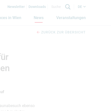
Newsletter
Downloads
DE
nces in Wien
News
Veranstaltungen
ZURÜCK ZUR ÜBERSICHT
für
hen
auf
n Saunabesuch ebenso