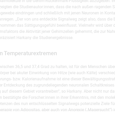
gnalmoleküle in die Gehirn-Rückenmark-Flüssigkeit abzugeben. I
zeigten die Studienautor:innen, dass die nach außen ragenden S
gewebe eindringen und schließlich mit jenen Neuronen in Kontakt
egen. „Der von uns entdeckte Signalweg zeigt also, dass die 
enommen das Sättigungsgefühl beeinflusst. Vielmehr wird über d
faktors die Aktivität jener Gehirnzellen gehemmt, die zur Nah
räzisiert Harkany die Studienergebnisse.
on Temperaturextremen
wischen 36,5 und 37,4 Grad zu halten, ist für den Menschen üb
rper bei akuter Einwirkung von Hitze (wie auch Kälte) verschie
rungs- bzw. Kalorienaufnahme ist eine dieser Bewältigungsstra
er Entdeckung des zugrundeliegenden neuronalen Schaltkreises 
auf diesem Gebiet vorantreiben“, so Harkany. Aber nicht nur da
n bestätigte die Forscher:innen in ihrer Erkenntnis, mit den mo
tenzen des nun entschlüsselten Signalwegs potenzielle Ziele fü
rapie von Adipositas, aber auch von Anorexie („Magersucht“) id