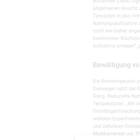
entfernten Zielen Si
allgemeinen Ansicht 
Tanyzyten in das Hirn
Nahrungsaufnahme anr
nicht wie bisher ang
bestimmten Wachstums
aufnahme anregen“, p
Bewältigung v
Die Kerntemperatur z
Deswegen setzt der Kö
Gang. Reduzierte Nah
Temperaturen. „Mit d
Grundlagenforschung 
weiteren Experimente
und zellulären Kompe
Medikamenten zur The