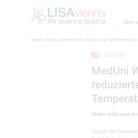
Springe zum Inhalt
Über 
Home
News
MedUni Wien: Neuronaler Schaltkreis fü
28.3.2024
MedUni Wi
reduzier
Temperatu
Studie zeigt neue A
Steigen die Temperat