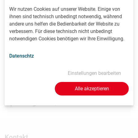
Auswirkung auf den Verlauf der diabetischen Neuropathie.
Wir nutzen Cookies auf unserer Website. Einige von
ihnen sind technisch unbedingt notwendig, während
Publikation: Nature Communications
andere uns helfen die Bedienbarkeit der Website zu
verbessern. Für diese technisch nicht unbedingt
notwendigen Cookies benötigen wir Ihre Einwilligung.
Wearable non-invasive neuroprosthesis for targeted
sensory restoration in neuropathy.
Datenschtz
Noemi Gozzi, Lauren Chee, Ingrid Odermatt, Sanne Kikkert ,
Greta Preatoni, Giacomo Valle, Nikolai Pfender, Felix
Einstellungen bearbeiten
Beuschlein, Nicole Wenderoth, Carl Zipser, Stanisa
Raspopovic*.
Alle akzeptieren
https://doi.org/10.1038/s41467-024-55152-7
Kontakt