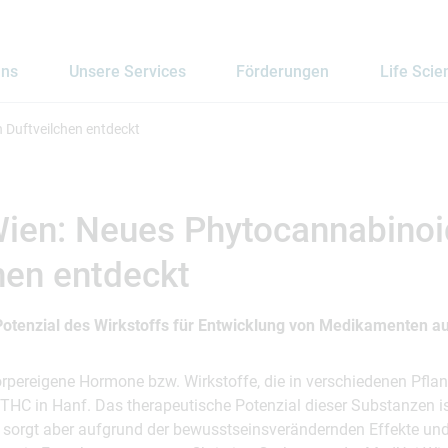
uns
Unsere Services
Förderungen
Life Scie
 Duftveilchen entdeckt
ien: Neues Phytocannabinoi
hen entdeckt
Potenzial des Wirkstoffs für Entwicklung von Medikamenten a
rpereigene Hormone bzw. Wirkstoffe, die in verschiedenen Pflan
THC in Hanf. Das therapeutische Potenzial dieser Substanzen 
, sorgt aber aufgrund der bewusstseinsverändernden Effekte un