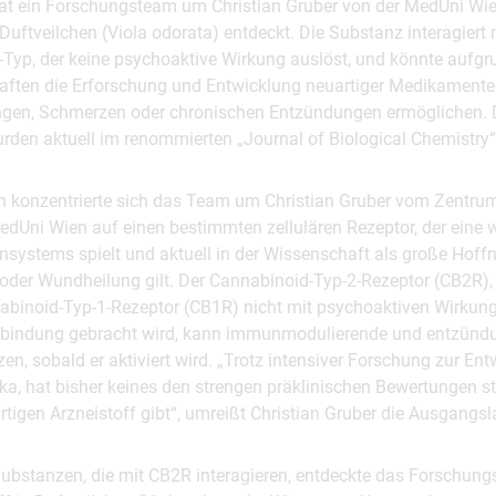
 hat ein Forschungsteam um Christian Gruber von der MedUni Wi
uftveilchen (Viola odorata) entdeckt. Die Substanz interagiert
Typ, der keine psychoaktive Wirkung auslöst, und könnte aufgr
aften die Erforschung und Entwicklung neuartiger Medikamente
en, Schmerzen oder chronischen Entzündungen ermöglichen. 
den aktuell im renommierten „Journal of Biological Chemistry“ 
n konzentrierte sich das Team um Christian Gruber vom Zentrum
Uni Wien auf einen bestimmten zellulären Rezeptor, der eine wi
ystems spielt und aktuell in der Wissenschaft als große Hoffnu
er Wundheilung gilt. Der Cannabinoid-Typ-2-Rezeptor (CB2R),
binoid-Typ-1-Rezeptor (CB1R) nicht mit psychoaktiven Wirkun
rbindung gebracht wird, kann immunmodulierende und entzü
en, sobald er aktiviert wird. „Trotz intensiver Forschung zur E
ika, hat bisher keines den strengen präklinischen Bewertungen 
artigen Arzneistoff gibt“, umreißt Christian Gruber die Ausgangsl
ubstanzen, die mit CB2R interagieren, entdeckte das Forschung