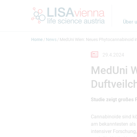
Springe zum Inhalt
Über 
Home
News
MedUni Wien: Neues Phytocannabinoid in
29.4.2024
MedUni W
Duftveilc
Studie zeigt großes 
Cannabinoide sind kö
am bekanntesten als 
intensiver Forschung