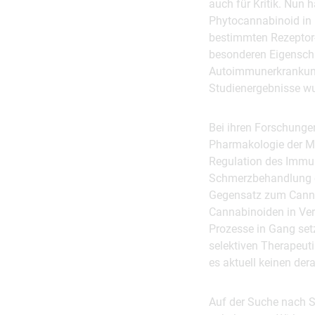
auch für Kritik. Nun
Phytocannabinoid in D
bestimmten Rezeptor-
besonderen Eigensch
Autoimmunerkrankung
Studienergebnisse wur
Bei ihren Forschunge
Pharmakologie der Med
Regulation des Immuns
Schmerzbehandlung od
Gegensatz zum Canna
Cannabinoiden in Ve
Prozesse in Gang setz
selektiven Therapeut
es aktuell keinen der
Auf der Suche nach S