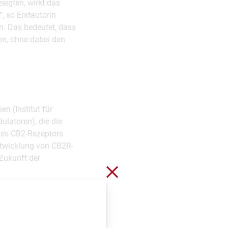
eigten, wirkt das
, so Erstautorin
. Das bedeutet, dass
nn, ohne dabei den
n (Institut für
latoren), die die
des CB2-Rezeptors
ntwicklung von CB2R-
Zukunft der
Schließen ohne zu spei
 persischen und
andlung von Schmerzen
us der