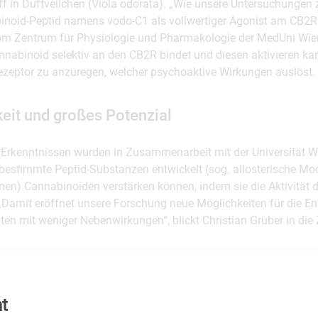
 in Duftveilchen (Viola odorata). „Wie unsere Untersuchungen z
binoid-Peptid namens vodo-C1 als vollwertiger Agonist am CB2R“
m Zentrum für Physiologie und Pharmakologie der MedUni Wien
annabinoid selektiv an den CB2R bindet und diesen aktivieren ka
zeptor zu anzuregen, welcher psychoaktive Wirkungen auslöst.
it und großes Potenzial
Erkenntnissen wurden in Zusammenarbeit mit der Universität Wie
bestimmte Peptid-Substanzen entwickelt (sog. allosterische Modu
en) Cannabinoiden verstärken können, indem sie die Aktivität 
. „Damit eröffnet unsere Forschung neue Möglichkeiten für die E
en mit weniger Nebenwirkungen“, blickt Christian Gruber in die 
angenheit zeigt, dass das Duftveilchen seit Jahrhunderten in der
in eingesetzt wird. Mancherorts greift man bis heute zur Beh
t
er Atemwege oder des Darms auf verschiedene Zubereitungen a