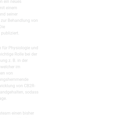
en ein neues
 mit einem
und seiner
 zur Behandlung von
Die
publiziert.
 für Physiologie und
chtige Rolle bei der
ng z. B. in der
 welcher im
gen von
ndungshemmende
ntwicklung von CB2R-
standgehalten, sodass
age.
steam einen bisher