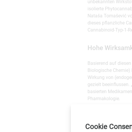
unbekannten Wirkstoff
isolierte Phytocanna
Nataša Tomašević vo
dieses pflanzliche C
Cannabinoid-Typ-1-Re
Hohe Wirksamke
Basierend auf diesen 
Biologische Chemie) 
Wirkung von (endogen
gezielt beeinflussen
basierten Medikament
Pharmakologie.
Ein Blick in die Verg
indischen Ethnomediz
Cookie Consen
oder Entzündungen d