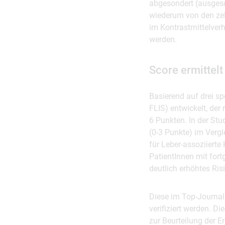
abgesondert (ausgesc
wiederum von den zel
im Kontrastmittelver
werden.
Score ermittel
Basierend auf drei s
FLIS) entwickelt, der
6 Punkten. In der St
(0-3 Punkte) im Vergl
für Leber-assoziiert
PatientInnen mit fort
deutlich erhöhtes Ris
Diese im Top-Journal 
verifiziert werden. 
zur Beurteilung der E