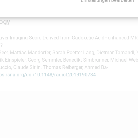
Einstellungen bearbeiten
in Europa.
logy
Liver Imaging Score Derived from Gadoxetic Acid–enhanced MRI
e?
 Beer, Mattias Mandorfer, Sarah Poetter-Lang, Dietmar Tamandl,
ik Einspieler, Georg Semmler, Benedikt Simbrunner, Michael Web
uccio, Claude Sirlin, Thomas Reiberger, Ahmed Ba-
ubs.rsna.org/doi/10.1148/radiol.2019190734