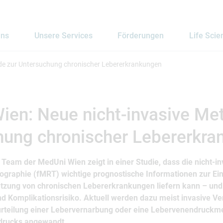
uns
Unsere Services
Förderungen
Life Scie
de zur Untersuchung chronischer Lebererkrankungen
ien: Neue nicht-invasive Me
hung chronischer Lebererkra
s Team der MedUni Wien zeigt in einer Studie, dass die nicht-in
raphie (fMRT) wichtige prognostische Informationen zur Ein
zung von chronischen Lebererkrankungen liefern kann – und
d Komplikationsrisiko. Aktuell werden dazu meist invasive Ve
urteilung einer Lebervernarbung oder eine Lebervenendruckm
drucks angewandt.