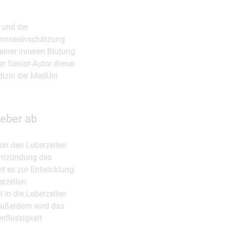
s und der
ognoseeinschätzung
einer inneren Blutung
r Senior-Autor dieser
dizin der MedUni
Leber ab
von den Leberzellen
Entzündung des
mt es zur Entwicklung
erzellen
 in die Leberzellen
 Außerdem wird das
nflüssigkeit