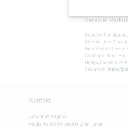
zweitgrößte Zentrum 
Service: Radio
Does the Functional 
Chronic Liver Diseas
Nina Bastati, Lucian
Christoph Elmer, Henr
Hodge, Federica Vern
Ssalamah.
https://p
Kontakt
Johannes Angerer
Medizinische Universität Wien, Leiter