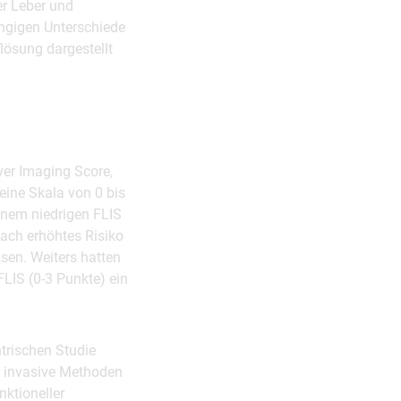
er Leber und
ängigen Unterschiede
lösung dargestellt
ver Imaging Score,
 eine Skala von 0 bis
inem niedrigen FLIS
fach erhöhtes Risiko
sen. Weiters hatten
FLIS (0-3 Punkte) ein
ntrischen Studie
T invasive Methoden
nktioneller