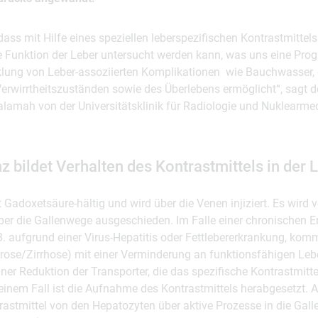
dass mit Hilfe eines speziellen leberspezifischen Kontrastmittel
e Funktion der Leber untersucht werden kann, was uns eine Pr
klung von Leber-assoziierten Komplikationen wie Bauchwasser, 
erwirrtheitszuständen sowie des Überlebens ermöglicht“, sagt de
lamah von der Universitätsklinik für Radiologie und Nuklearme
bildet Verhalten des Kontrastmittels in der 
t Gadoxetsäure-hältig und wird über die Venen injiziert. Es wird 
r die Gallenwege ausgeschieden. Im Falle einer chronischen 
. aufgrund einer Virus-Hepatitis oder Fettlebererkrankung, kom
brose/Zirrhose) mit einer Verminderung an funktionsfähigen Leb
ner Reduktion der Transporter, die das spezifische Kontrastmittel
einem Fall ist die Aufnahme des Kontrastmittels herabgesetzt.
rastmittel von den Hepatozyten über aktive Prozesse in die Galle