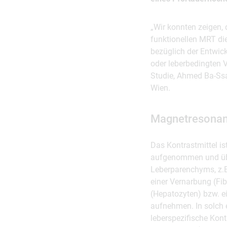
„Wir konnten zeigen, 
funktionellen MRT di
bezüglich der Entwic
oder leberbedingten V
Studie, Ahmed Ba-Ssa
Wien.
Magnetresonanz 
Das Kontrastmittel is
aufgenommen und übe
Leberparenchyms, z.B
einer Vernarbung (Fi
(Hepatozyten) bzw. ei
aufnehmen. In solch 
leberspezifische Kont