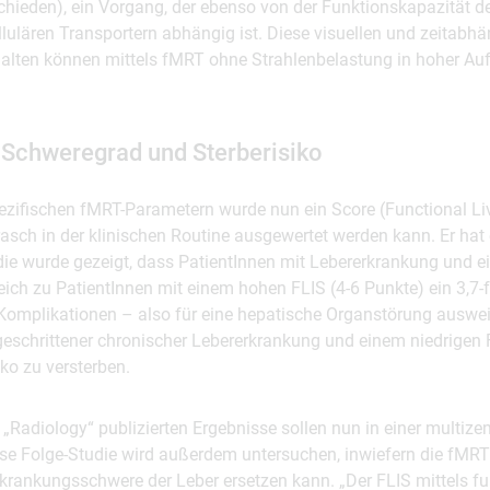
hieden), ein Vorgang, der ebenso von der Funktionskapazität d
lulären Transportern abhängig ist. Diese visuellen und zeitabh
halten können mittels fMRT ohne Strahlenbelastung in hoher Auf
t Schweregrad und Sterberisiko
pezifischen fMRT-Parametern wurde nun ein Score (Functional Li
 rasch in der klinischen Routine ausgewertet werden kann. Er hat
udie wurde gezeigt, dass PatientInnen mit Lebererkrankung und e
eich zu PatientInnen mit einem hohen FLIS (4-6 Punkte) ein 3,7-
e Komplikationen – also für eine hepatische Organstörung auswei
geschrittener chronischer Lebererkrankung und einem niedrigen 
iko zu versterben.
„Radiology“ publizierten Ergebnisse sollen nun in einer multize
Diese Folge-Studie wird außerdem untersuchen, inwiefern die fMR
rkrankungsschwere der Leber ersetzen kann. „Der FLIS mittels fu