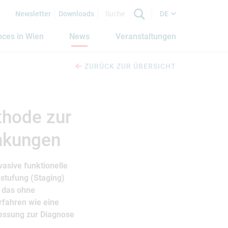
Newsletter
Downloads
DE
nces in Wien
News
Veranstaltungen
ZURÜCK ZUR ÜBERSICHT
thode zur
nkungen
vasive funktionelle
stufung (Staging)
 das ohne
rfahren wie eine
essung zur Diagnose