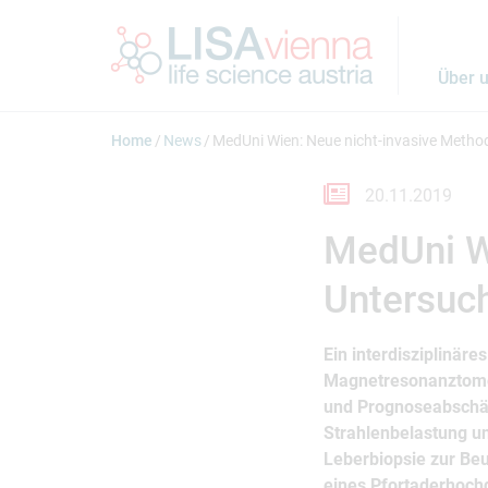
Springe zum Inhalt
Über 
Home
News
MedUni Wien: Neue nicht-invasive Metho
20.11.2019
MedUni W
Untersuc
Ein interdisziplinäre
Magnetresonanztomog
und Prognoseabschät
Strahlenbelastung un
Leberbiopsie zur Be
eines Pfortaderhoch