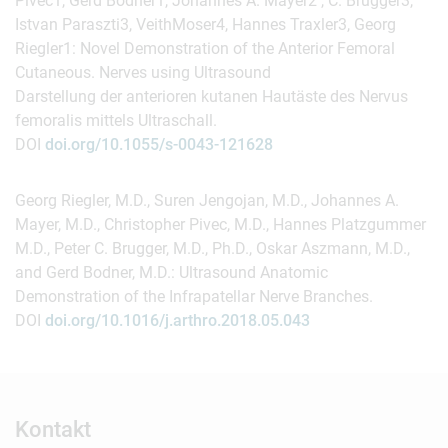
Pivec1, Gerd Bodner1, Johannes A. Mayer2 , C. Brugger3,
Istvan Paraszti3, VeithMoser4, Hannes Traxler3, Georg
Riegler1: Novel Demonstration of the Anterior Femoral
Cutaneous. Nerves using Ultrasound
Darstellung der anterioren kutanen Hautäste des Nervus
femoralis mittels Ultraschall.
DOI
doi.org/10.1055/s-0043-121628
Georg Riegler, M.D., Suren Jengojan, M.D., Johannes A.
Mayer, M.D., Christopher Pivec, M.D., Hannes Platzgummer
M.D., Peter C. Brugger, M.D., Ph.D., Oskar Aszmann, M.D.,
and Gerd Bodner, M.D.: Ultrasound Anatomic
Demonstration of the Infrapatellar Nerve Branches.
DOI
doi.org/10.1016/j.arthro.2018.05.043
Kontakt