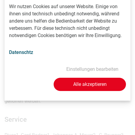
blockiert wird und somit der Schmerz gehemmt wird.
Wir nutzen Cookies auf unserer Website. Einige von
Außerdem sind Cortison-Gaben und eine
ihnen sind technisch unbedingt notwendig, während
Radiofrequenzablation anzudenken. Erst als letzte Option
andere uns helfen die Bedienbarkeit der Website zu
werden chirurgische Verfahren wie die Freilegung oder
verbessern. Für diese technisch nicht unbedingt
Durchtrennung des Nervs durchgeführt. Dies gelingt aber
notwendigen Cookies benötigen wir Ihre Einwilligung.
bereits mit guten Erfolgen.
Datenschtz
Riegler: „Es ist sehr wichtig, so rasch wie möglich eine
richtige Diagnose zu haben und nicht zu lang zu warten.
Einstellungen bearbeiten
Die Schmerzen können sich sonst in das
‚Schmerzgedächtnis einbrennen‘ und chronisch werden“.
Alle akzeptieren
Künftig kann also vielen PatientInnen mit
Nervenverletzungen nach Knieoperationen noch besser
geholfen werden.
Service