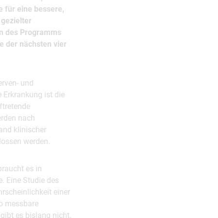
 für eine bessere,
gezielter
en des Programms
e der nächsten vier
erven- und
 Erkrankung ist die
ftretende
erden nach
and klinischer
lossen werden.
braucht es in
. Eine Studie des
scheinlichkeit einer
so messbare
ibt es bislang nicht.