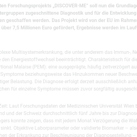
ten Forschungsprojekts „DISCOVER-ME“ soll nun die Grundlage
tergruppen zugeschnittene Diagnostik und für die Entwicklung 
en geschaffen werden. Das Projekt wird von der EU im Rahm
 über 7,5 Millionen Euro gefördert, Ergebnisse werden im Lauf
lexe Multisystemerkrankung, die unter anderem das Immun-, N
n Energiestoffwechsel beeinträchtigt. Charakteristisch für die
ional Malaise (PEM): eine ausgeprägte, häufig zeitverzögert au
er Symptome beziehungsweise das Hinzukommen neuer Beschw
stiger Belastung. Die Diagnose erfolgt derzeit ausschließlich anh
sachen für einzelne Symptome müssen zuvor sorgfältig ausgesch
Zeit: Laut Forschungsdaten der Medizinischen Universität Wien 
nd und der Schweiz durchschnittlich fünf Jahre bis zur Diagnose
Angers konnte zeigen, dass mit jedem Monat Verzögerung die Wahr
 sinkt. Objektive Laborparameter oder validierte Biomarker – al
hen der Erkrankung zur Beschleunigung der Diagnosestellung – g