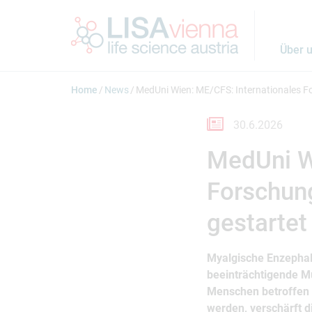
Springe zum Inhalt
Über 
Home
News
MedUni Wien: ME/CFS: Internationales F
30.6.2026
MedUni W
Forschun
gestartet
Myalgische Enzephal
beeinträchtigende Mu
Menschen betroffen s
werden, verschärft d