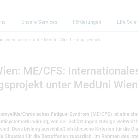
uns
Unsere Services
Förderungen
Life Scie
orschungsprojekt unter MedUni Wien-Leitung gestartet
ien: ME/CFS: Internationale
gsprojekt unter MedUni Wien
omyelitis/Chronisches Fatigue-Syndrom (ME/CFS) ist eine chr
ltisystemerkrankung, von der Schätzungen zufolge weltweit b
ind. Dass bislang ausschließlich klinische Kriterien für die 
ie Situation für die Betroffenen zusätzlich. Im Rahmen des int