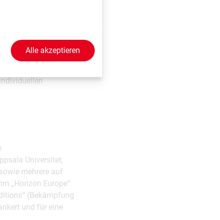
irkstoffe mithilfe
rsprechende
sollen.
Alle akzeptieren
sch erfassen und in
el ist es,
individuellen
“
e
psala Universitet,
 sowie mehrere auf
mm „Horizon Europe“
nditions“ (Bekämpfung
nkert und für eine