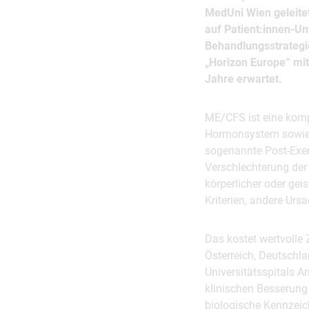
MedUni Wien geleite
auf Patient:innen-Un
Behandlungsstrategi
„Horizon Europe“ mit
Jahre erwartet.
ME/CFS ist eine komp
Hormonsystem sowie de
sogenannte Post-Exert
Verschlechterung d
körperlicher oder gei
Kriterien, andere Ur
Das kostet wertvolle 
Österreich, Deutschla
Universitätsspitals 
klinischen Besserung
biologische Kennzeic