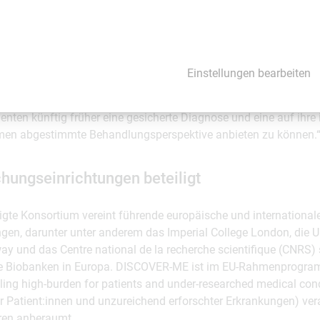
Repurposing-Ansatzes werden mehr als 9.000 bereits bekannte W
onen untersucht. Ziel ist es, daraus 20 bis 50 besonders vielve
len, die in anschließenden Projekten weiter erforscht werden 
Einstellungen bearbeiten
len wir die biologischen Grundlagen der Erkrankung systemati
s Konzept überführen“, sagt Eva Untersmayr-Elsenhuber. „Unser Zi
enten künftig früher eine gesicherte Diagnose und eine auf ihre 
en abgestimmte Behandlungsperspektive anbieten zu können.
hungseinrichtungen beteiligt
igte Konsortium vereint führende europäische und international
gen, darunter unter anderem das Imperial College London, die Up
way und das Centre national de la recherche scientifique (CNRS)
te Biobanken in Europa. DISCOVER-ME ist im EU-Rahmenprogra
ing high-burden for patients and under-researched medical co
r Patient:innen und unzureichend erforschter Erkrankungen) vera
hren anberaumt.