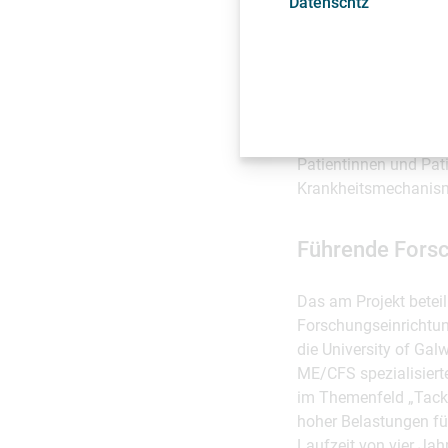
Datenschtz
systematischen Drug-
von Computersimulati
Medikamente auszuwäh
„Mit DISCOVER-ME wol
ein klinisch nutzbare
Patientinnen und Pati
Krankheitsmechanism
Führende Forsc
Das am Projekt beteil
Forschungseinrichtun
die University of Gal
ME/CFS spezialisier
im Themenfeld „Tackl
hoher Belastungen fü
Laufzeit von vier Ja