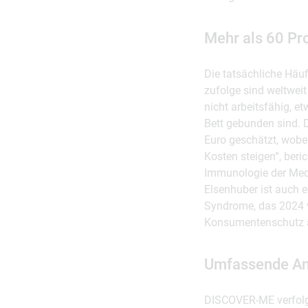
Mehr als 60 Pro
Die tatsächliche Häu
zufolge sind weltweit
nicht arbeitsfähig, e
Bett gebunden sind. 
Euro geschätzt, wobe
Kosten steigen“, beri
Immunologie der MedU
Elsenhuber ist auch e
Syndrome, das 2024 v
Konsumentenschutz a
Umfassende An
DISCOVER-ME verfolgt