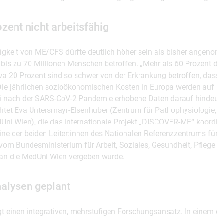
zent nicht arbeitsfähig
figkeit von ME/CFS dürfte deutlich höher sein als bisher ang
 bis zu 70 Millionen Menschen betroffen. „Mehr als 60 Prozent d
twa 20 Prozent sind so schwer von der Erkrankung betroffen, das
Die jährlichen sozioökonomischen Kosten in Europa werden auf 
i nach der SARS-CoV-2 Pandemie erhobene Daten darauf hindeu
chtet Eva Untersmayr-Elsenhuber (Zentrum für Pathophysiologie, 
ni Wien), die das internationale Projekt „DISCOVER-ME“ koordi
ine der beiden Leiter:innen des Nationalen Referenzzentrums für
om Bundesministerium für Arbeit, Soziales, Gesundheit, Pflege
n die MedUni Wien vergeben wurde.
alysen geplant
 einen integrativen, mehrstufigen Forschungsansatz. In einem e