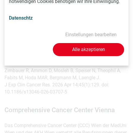
notwendigen Cookies benötigen wir Ihre Einwilligung.
Boltzmann Gesellschaft gefördert.
Datenschtz
Publikation: Journal of Experimental &
Clinical Cancer Research
Einstellungen bearbeiten
Autologous tumor-immune effusion cocultures enable ex
Alle akzeptieren
vivo functional profiling of radiotherapy-immunotherapy
combinations.
Zirnbauer R, Ammon D, Mosleh B, Speiser N, Theophil A,
Fabits M, Hoda MAR, Bergmann M, Laengle J.
J Exp Clin Cancer Res. 2026 Apr 14;45(1):129. doi:
10.1186/s13046-026-03707-5
Comprehensive Cancer Center Vienna
Das Comprehensive Cancer Center (CCC) Wien der MedUni
Wien und des AKH Wien vernetzt alle Berufsgruppen dieser