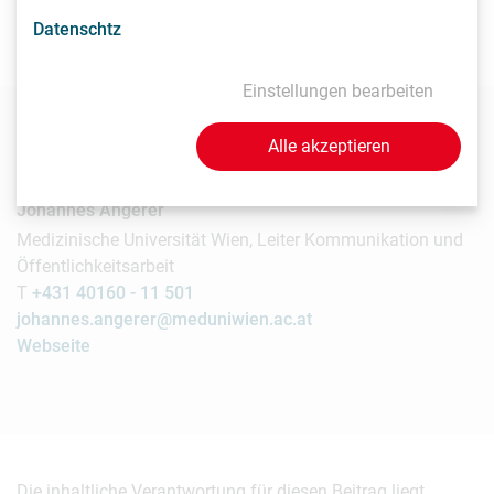
Troulé, W. Weninger, E. Wagner. Cell Rep. 2019 Oct
22;29(4):844-859.e3. doi:
10.1016/j.celrep.2019.09.042
.
Datenschtz
Einstellungen bearbeiten
Kontakt
Alle akzeptieren
Johannes Angerer
Medizinische Universität Wien, Leiter Kommunikation und
Öffentlichkeitsarbeit
T
+431 40160 - 11 501
johannes.angerer@meduniwien.ac.at
Webseite
Die inhaltliche Verantwortung für diesen Beitrag liegt