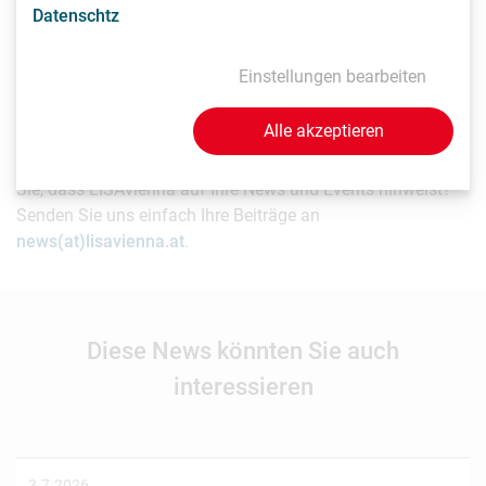
Datenschtz
Vorhersagen enthalten, die auf Erwartungen an zukünftige
Ereignisse beruhen, die zur Zeit der Erstellung des Beitrags
in Aussicht standen. Bitte verlassen Sie sich nicht auf diese
Einstellungen bearbeiten
zukunftsgerichteten Aussagen.
Alle akzeptieren
Als Life Sciences Organisation mit Sitz in Wien möchten
Sie, dass LISAvienna auf Ihre News und Events hinweist?
Senden Sie uns einfach Ihre Beiträge an
news(at)lisavienna.at
.
Diese News könnten Sie auch
interessieren
3.7.2026