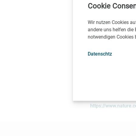
Cookie Consen
neu aufgebauten Forsc
Frauenheilkunde der 
gemacht werden.
Wir nutzen Cookies au
andere uns helfen die 
notwendigen Cookies be
Publikation: N
Datenschtz
Tumour sialylation r
breast cancer.
Stefan Mereiter, Gust
Ann-Kristin Jochum, 
Jie Jiao, David Hoff
Lacroix-Triki, Omar 
Stadlmann, Laurence 
https://www.nature.