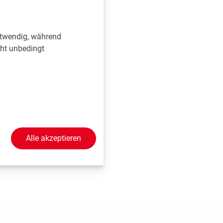
rsitätsklinik für
dungen nutzbar
otwendig, während
cht unbedingt
unosuppression in
lm, Markus Abeln,
Karolina Wasilewska,
o Kroemer, Magali
Alle akzeptieren
l, Johannes