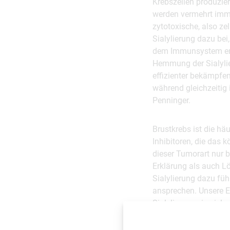
Krebszellen produzi
werden vermehrt immu
zytotoxische, also ze
Sialylierung dazu bei
dem Immunsystem entz
Hemmung der Sialylie
effizienter bekämpfen
während gleichzeitig
Penninger.
Brustkrebs ist die h
Inhibitoren, die das 
dieser Tumorart nur 
Erklärung als auch Lö
Sialylierung dazu fü
ansprechen. Unsere E
Sialylierung ein vie
Tumor zu überwinden 
verbessern“, so Merei