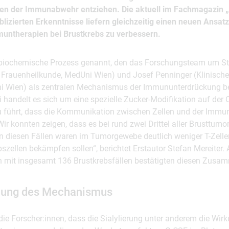
en der Immunabwehr entziehen. Die aktuell im Fachmagazin 
izierten Erkenntnisse liefern gleichzeitig einen neuen Ansat
untherapien bei Brustkrebs zu verbessern.
r biochemische Prozess genannt, den das Forschungsteam um St
ür Frauenheilkunde, MedUni Wien) und Josef Penninger (Klinisches
i Wien) als zentralen Mechanismus der Immununterdrückung be
bei handelt es sich um eine spezielle Zucker-Modifikation auf der
u führt, dass die Kommunikation zwischen Zellen und der Imm
„Wir konnten zeigen, dass es bei rund zwei Drittel aller Brusttumo
In diesen Fällen waren im Tumorgewebe deutlich weniger T-Zelle
szellen bekämpfen sollen“, berichtet Erstautor Stefan Mereiter.
n mit insgesamt 136 Brustkrebsfällen bestätigten diesen Zus
ung des Mechanismus
die Forscher:innen, dass die Sialylierung unter anderem die Wir