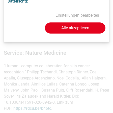
Datenschtz
sondern die Zusammenarbeit zwischen Menschen und KI
sollte in den Vordergrund rücken.“ Da nicht alle Anwender
gleichermaßen von KI-Unterstützung profitieren und da die
Einstellungen bearbeiten
Form der Unterstützung eine Rolle spielt, sollten KI-basierte
medizinische Systeme in der Praxis nicht nur als
Alle akzeptieren
eigenständige Anwendungen, sondern immer auch im
Zusammenspiel mit dem typischen Nutzer getestet werden.
Service: Nature Medicine
“Human–computer collaboration for skin cancer
recognition.” Philipp Tschandl, Christoph Rinner, Zoe
Apalla, Giuseppe Argenziano, Noel Codella, Allan Halpern,
Monika Janda, Aimilios Lallas, Caterina Longo, Josep
Malvehy, John Paoli, Susana Puig, Cliff Rosendahl. H. Peter
Soyer, Iris Zalaudek and Harald Kittler. Doi:
10.1038/s41591-020-0942-0. Link zum
PDF:
https://rdcu.be/b46tc
.