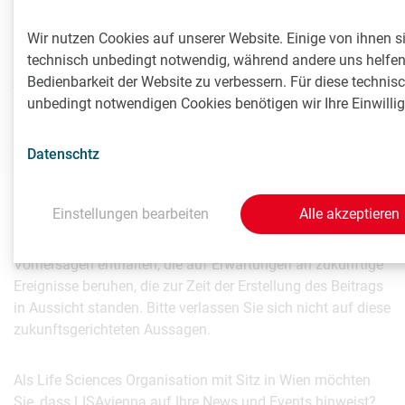
Medizinische Universität Wien, Leiter Kommunikation und
Öffentlichkeitsarbeit
Wir nutzen Cookies auf unserer Website. Einige von ihnen s
T
+431 40160 - 11 501
technisch unbedingt notwendig, während andere uns helfen
johannes.angerer@meduniwien.ac.at
Bedienbarkeit der Website zu verbessern. Für diese technisc
Webseite
unbedingt notwendigen Cookies benötigen wir Ihre Einwilli
Datenschtz
Einstellungen bearbeiten
Alle akzeptieren
Die inhaltliche Verantwortung für diesen Beitrag liegt
ausschließlich beim Aussender. Beiträge können
Vorhersagen enthalten, die auf Erwartungen an zukünftige
Ereignisse beruhen, die zur Zeit der Erstellung des Beitrags
in Aussicht standen. Bitte verlassen Sie sich nicht auf diese
zukunftsgerichteten Aussagen.
Als Life Sciences Organisation mit Sitz in Wien möchten
Sie, dass LISAvienna auf Ihre News und Events hinweist?