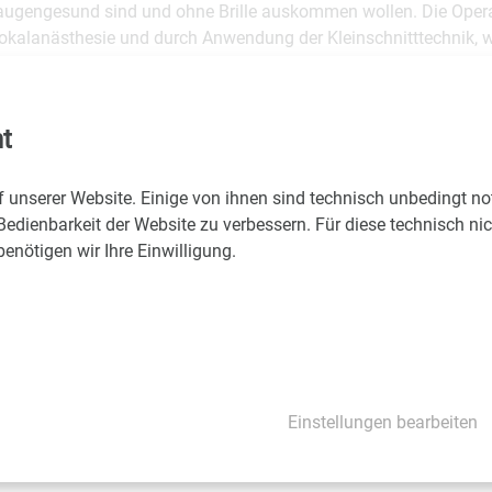
augengesund sind und ohne Brille auskommen wollen. Die Opera
Lokalanästhesie und durch Anwendung der Kleinschnitttechnik, w
h wenigen Stunden wieder sein gewohntes Leben führen kann.
verlief komplikationsfrei. Alle Patienten sind wohlauf und sehr
t
f unserer Website. Einige von ihnen sind technisch unbedingt n
Bedienbarkeit der Website zu verbessern. Für diese technisch ni
nötigen wir Ihre Einwilligung.
Christa Praher-Ennöckl
Krankenhaus der Barmherzigen Brüder Wien,
Kommunikation
T
+43 1 211 21 5206
Einstellungen bearbeiten
christa.praher@bbwien.at