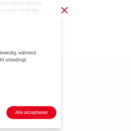
tion erfolgt zumeist
Schließen ohne zu spei
as zum Vorteil hat,
 zufrieden mit dem
otwendig, während
cht unbedingt
Alle akzeptieren