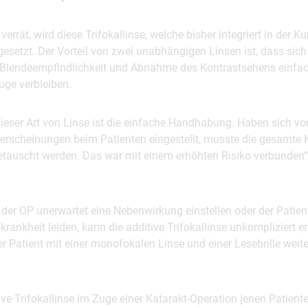
errät, wird diese Trifokallinse, welche bisher integriert in der Ku
gesetzt. Der Vorteil von zwei unabhängigen Linsen ist, dass sich 
lendeempfindlichkeit und Abnahme des Kontrastsehens einfach
uge verbleiben.
 dieser Art von Linse ist die einfache Handhabung. Haben sich vo
erscheinungen beim Patienten eingestellt, musste die gesamte 
getauscht werden. Das war mit einem erhöhten Risiko verbunden“, 
 der OP unerwartet eine Nebenwirkung einstellen oder der Patien
rankheit leiden, kann die additive Trifokallinse unkompliziert 
r Patient mit einer monofokalen Linse und einer Lesebrille weiter“
tive Trifokallinse im Zuge einer Katarakt-Operation jenen Patient