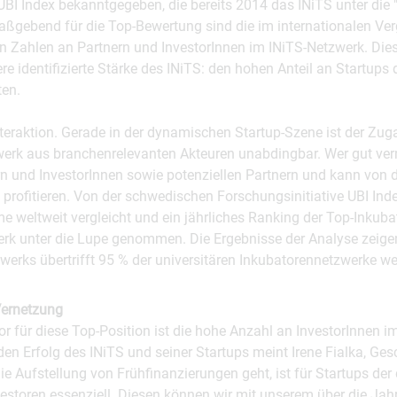
UBI Index bekanntgegeben, die bereits 2014 das INiTS unter die 
aßgebend für die Top-Bewertung sind die im internationalen Ver
 Zahlen an Partnern und InvestorInnen im INiTS-Netzwerk. Dies 
ere identifizierte Stärke des INiTS: den hohen Anteil an Startups 
ten.
nteraktion. Gerade in der dynamischen Startup-Szene ist der Zu
erk aus branchenrelevanten Akteuren unabdingbar. Wer gut verne
 und InvestorInnen sowie potenziellen Partnern und kann von 
rofitieren. Von der schwedischen Forschungsinitiative UBI Inde
weltweit vergleicht und ein jährliches Ranking der Top-Inkubat
rk unter die Lupe genommen. Die Ergebnisse der Analyse zeigen
erks übertrifft 95 % der universitären Inkubatorennetzwerke we
Vernetzung
or für diese Top-Position ist die hohe Anzahl an InvestorInnen 
en Erfolg des INiTS und seiner Startups meint Irene Fialka, Ges
e Aufstellung von Frühfinanzierungen geht, ist für Startups der
vestoren essenziell. Diesen können wir mit unserem über die Ja