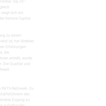
"Global Top 25"-
gleich
zeigt sich als
die Venture Capital-
gang zu einem
tzt ist, hat direkten
den Erfahrungen
x, die
oren erstellt, wurde
: Die Qualität und
ltweit.
im INiTS-Netzwerk. Zu
chäftsführerin des
 direkte Zugang zu
hre aufgebauten