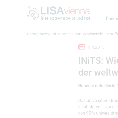
Springe zum Inhalt
Über 
Home
News
INiTS: Wiener Startup-Schmiede übertriff
9.4.2015
INiTS: Wi
der weltw
Neueste detaillierte 
Das universitäre Gründ
Inkubatoren – vor all
von 95 % universitär