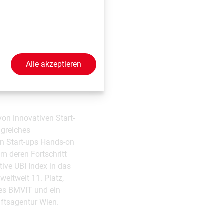
er des UBI Index,
, hat sehr positive
nen wertvollen
bal Top 25"-
owie den 3. Platz in
Alle akzeptieren
 analysierten KPIs
bnisse des Rankings.
von innovativen Start-
lgreiches
n Start-ups Hands-on
m deren Fortschritt
ive UBI Index in das
eltweit 11. Platz,
des BMVIT und ein
aftsagentur Wien.