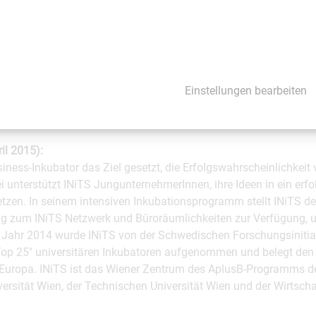
rn die gesamte Wiener Startup-Szene, wie Dhruv Bhatli, Mitgründ
che, dass die meisten Talente bzw. Startups im Raum Wien bleiben
 regionale Wirtschaft und das Ökosystem. Dazu leistet INiTS ei
 ein Grund, weshalb das INiTS bereits im Juni 2014 unter die "Glo
men wurde – und im UBI Index-Ranking den 11. Platz weltweit s
Einstellungen bearbeiten
r die TOP 25 schaffen es allerdings nur Inkubatoren, die in allen
cators) sehr gute Performance zeigen", so Bhatli über die Erge
il 2015):
siness-Inkubator das Ziel gesetzt, die Erfolgswahrscheinlichkeit 
 unterstützt INiTS JungunternehmerInnen, ihre Ideen in ein erfo
en. In seinem intensiven Inkubationsprogramm stellt INiTS de
g zum INiTS Netzwerk und Büroräumlichkeiten zur Verfügung, u
 Jahr 2014 wurde INiTS von der Schwedischen Forschungsinitiat
Top 25" universitären Inkubatoren aufgenommen und belegt den w
n Europa. INiTS ist das Wiener Zentrum des AplusB-Programms 
ersität Wien, der Technischen Universität Wien und der Wirtsch