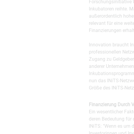
Forschungsinitiative 
Inkubatoren reihte. M
außerordentlich hohen
relevant für eine weit
Finanzierungen erhal
Innovation braucht I
professionellen Netzw
Zugang zu Geldgebern
anderer Unternehmen p
Inkubationsprogramme 
nun das INiTS-Netzwe
Größe des INiTS-Netzw
Finanzierung Durch 
Ein wesentlicher Fakt
deren Bedeutung für d
INiTS: "Wenn es um di
Investorinnen und In