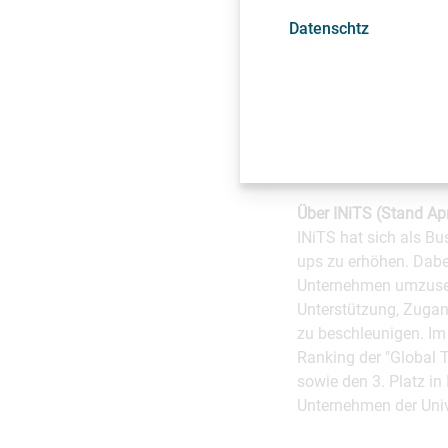
INiTS-Startups, sonde
Datenschtz
erläutert: "Die Tatsa
Auswirkungen auf die
Beitrag." Das ist mit
Inkubatoren aufgenom
Europa belegte. "Unte
(Key Performance Indi
Über INiTS (Stand Apr
INiTS hat sich als Bu
ups zu erhöhen. Dabei
Unternehmen umzusetz
Unterstützung, Zugan
zu beschleunigen. Im
Ranking der "Global 
sowie den 3. Platz i
Unternehmen der Univ