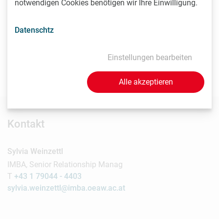
notwendigen Cookies benötigen wir Ihre Einwilligung.
Unter den Gästen des Abends: Michaela Fritz (Vizerektorin
der MedUni), Desirée Treichl-Stürgkh (Verlegerin), Christiane
Datenschtz
Druml (Vorsitzende der Bioethik-Kommission), Franz
Harnoncourt-Unverzagt (Capital Bank), Max Kothbauer (Ex-
Einstellungen bearbeiten
Vizepräsident der Nationalbank), Michaela Novak-Chaid
(hp Austria), und Klaus Eckel (Kabarettist).
Alle akzeptieren
Kontakt
Sylvia Weinzettl
IMBA, Senior Relationship Manag
T
+43 1 79044 - 4403
sylvia.weinzettl@imba.oeaw.ac.at