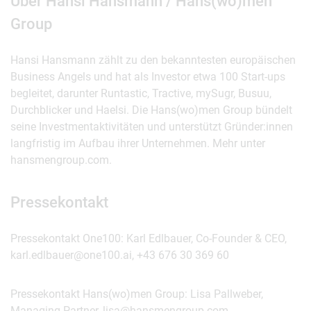
Über Hansi Hansmann / Hans(wo)men
Group
Hansi Hansmann zählt zu den bekanntesten europäischen
Business Angels und hat als Investor etwa 100 Start-ups
begleitet, darunter Runtastic, Tractive, mySugr, Busuu,
Durchblicker und Haelsi. Die Hans(wo)men Group bündelt
seine Investmentaktivitäten und unterstützt Gründer:innen
langfristig im Aufbau ihrer Unternehmen. Mehr unter
hansmengroup.com.
Pressekontakt
Pressekontakt One100: Karl Edlbauer, Co-Founder & CEO,
karl.edlbauer@one100.ai, +43 676 30 369 60
Pressekontakt Hans(wo)men Group: Lisa Pallweber,
Managing Partner, lisa@hansmengroup.com.