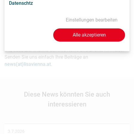
Datenschtz
Vorhersagen enthalten, die auf Erwartungen an zukünftige
Ereignisse beruhen, die zur Zeit der Erstellung des Beitrags
in Aussicht standen. Bitte verlassen Sie sich nicht auf diese
Einstellungen bearbeiten
zukunftsgerichteten Aussagen.
Alle akzeptieren
Als Life Sciences Organisation mit Sitz in Wien möchten
Sie, dass LISAvienna auf Ihre News und Events hinweist?
Senden Sie uns einfach Ihre Beiträge an
news(at)lisavienna.at
.
Diese News könnten Sie auch
interessieren
3.7.2026