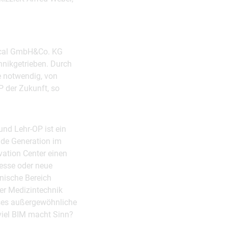
ical GmbH&Co. KG
hnikgetrieben. Durch
e notwendig, von
 der Zukunft, so
nd Lehr-OP ist ein
nde Generation im
ation Center einen
esse oder neue
nische Bereich
der Medizintechnik
eses außergewöhnliche
 viel BIM macht Sinn?