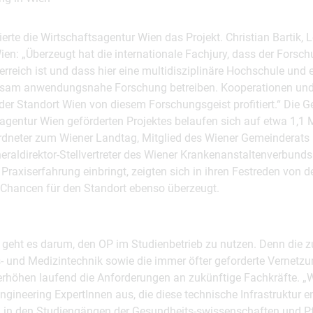
zierte die Wirtschaftsagentur Wien das Projekt. Christian Bartik, L
en: „Überzeugt hat die internationale Fachjury, dass der Forsc
erreich ist und dass hier eine multidisziplinäre Hochschule und e
am anwendungsnahe Forschung betreiben. Kooperationen und P
 der Standort Wien von diesem Forschungsgeist profitiert.“ Die
agentur Wien geförderten Projektes belaufen sich auf etwa 1,1 M
rdneter zum Wiener Landtag, Mitglied des Wiener Gemeinderats
raldirektor-Stellvertreter des Wiener Krankenanstaltenverbunds
 Praxiserfahrung einbringt, zeigten sich in ihren Festreden von 
 Chancen für den Standort ebenso überzeugt.
geht es darum, den OP im Studienbetrieb zu nutzen. Denn die
- und Medizintechnik sowie die immer öfter geforderte Vernetzu
rhöhen laufend die Anforderungen an zukünftige Fachkräfte. „Wi
ngineering ExpertInnen aus, die diese technische Infrastruktur 
 in den Studiengängen der Gesundheits-swissenschaften und P