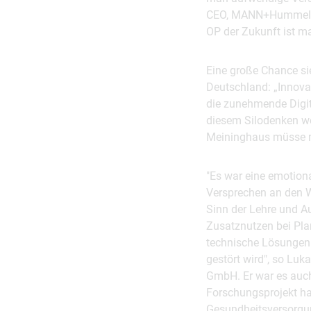
CEO, MANN+Hummel di
OP der Zukunft ist ma
Eine große Chance s
Deutschland: „Innova
die zunehmende Digit
diesem Silodenken we
Meininghaus müsse ma
"Es war eine emotion
Versprechen an den W
Sinn der Lehre und A
Zusatznutzen bei Pla
technische Lösungen 
gestört wird", so Luk
GmbH. Er war es auch
Forschungsprojekt hat
Gesundheitsversorgu