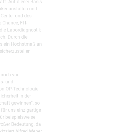
t. Auf dieser Basis
ankenanstalten und
 Center und des
e Chance, FH-
 die Labordiagnostik
ch. Durch die
ass ein Höchstmaß an
sicherzustellen
 noch vor
gs- und
von OP-Technologie
cherheit in der
chaft gewinnen“, so
ür uns einzigartige
ür beispielsweise
großer Bedeutung, da
izziert Alfred Weber,