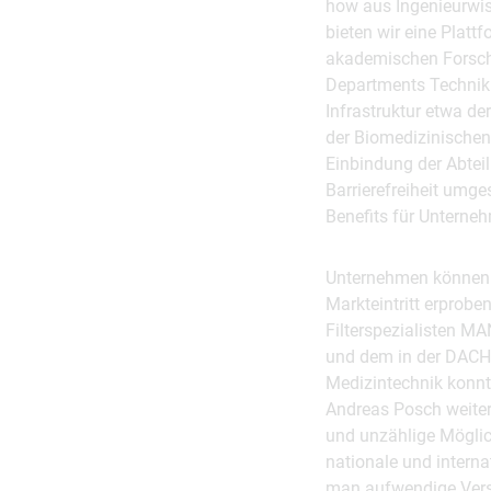
how aus Ingenieurwis
bieten wir eine Plat
akademischen Forschu
Departments Technik 
Infrastruktur etwa de
der Biomedizinischen
Einbindung der Abtei
Barrierefreiheit umge
Benefits für Unterne
Unternehmen können i
Markteintritt erprobe
Filterspezialisten 
und dem in der DACH-
Medizintechnik konnt
Andreas Posch weiter
und unzählige Möglic
nationale und intern
man aufwendige Versuc