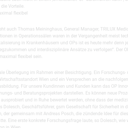
e Vorteile.
ximal flexibel
ieht auch Thomas Meininghaus, General Manager, TRILUX Med
tionen in Operationssälen waren in der Vergangenheit meist tec
alisierung in Krankenhäusern und OPs ist es heute mehr denn j
gzukommen und interdisziplinäre Ansätze zu verfolgen“. Der OP
ximal flexibel sein.
ale Überlegung im Rahmen einer Besichtigung. Ein Forschungs- u
irtschaftsstandort Wien und ein Versprechen an die nachfolge
usbildung. Für unsere Kundinnen und Kunden kann das OP Innov
nungs- und Beratungsprojekten darstellen. Es können neue Proz
ausprobiert und in Ruhe bewertet werden, ohne dass der medizi
as Dolesch, Geschäftsführer, gsm Gesellschaft für Sicherheit in 
, der gemeinsam mit Andreas Posch, die zündende Idee für di
te. Eine erste konkrete Forschungsfrage laute, so Dolesch, wie
ng in Wien