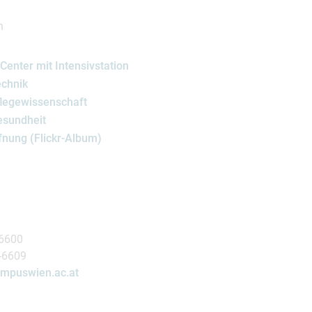
n
enter mit Intensivstation
chnik
legewissenschaft
esundheit
fnung (Flickr-Album)
-6600
7-6609
campuswien.ac.at