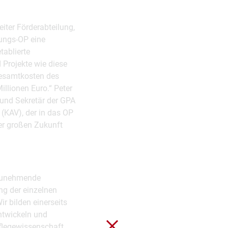
eiter Förderabteilung,
hungs-OP eine
tablierte
rojekte wie diese
 Gesamtkosten des
illionen Euro.“ Peter
 und Sekretär der GPA
 (KAV), der in das OP
der großen Zukunft
 zunehmende
ng der einzelnen
r bilden einerseits
entwickeln und
Schließen ohne zu spei
flegewissenschaft