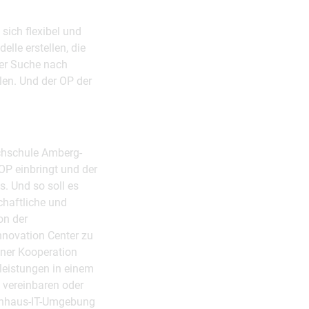
 sich flexibel und
lle erstellen, die
der Suche nach
len. Und der OP der
chschule Amberg-
OP einbringt und der
. Und so soll es
haftliche und
on der
novation Center zu
iner Kooperation
leistungen in einem
 vereinbaren oder
kenhaus-IT-Umgebung