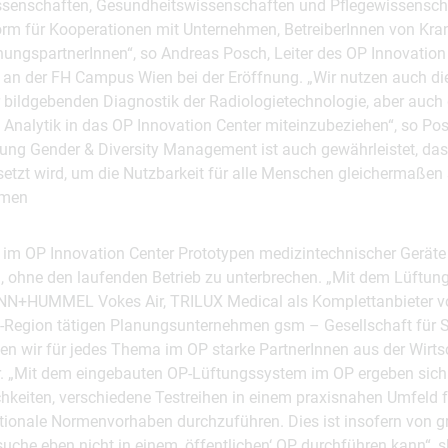
senschaften, Gesundheitswissenschaften und Pflegewissenschaf
tform für Kooperationen mit Unternehmen, BetreiberInnen von Kr
ngspartnerInnen“, so Andreas Posch, Leiter des OP Innovation
an der FH Campus Wien bei der Eröffnung. „Wir nutzen auch di
r bildgebenden Diagnostik der Radiologietechnologie, aber auch
 Analytik in das OP Innovation Center miteinzubeziehen“, so Pos
lung Gender & Diversity Management ist auch gewährleistet, d
setzt wird, um die Nutzbarkeit für alle Menschen gleichermaßen 
hmen
m OP Innovation Center Prototypen medizintechnischer Geräte
n, ohne den laufenden Betrieb zu unterbrechen. „Mit dem Lüftun
MANN+HUMMEL Vokes Air, TRILUX Medical als Komplettanbieter 
Region tätigen Planungsunternehmen gsm – Gesellschaft für Si
en wir für jedes Thema im OP starke PartnerInnen aus der Wirts
. „Mit dem eingebauten OP-Lüftungssystem im OP ergeben sich f
hkeiten, verschiedene Testreihen in einem praxisnahen Umfeld f
ationale Normenvorhaben durchzuführen. Dies ist insofern von 
he eben nicht in einem ‚öffentlichen‘ OP durchführen kann“, sk