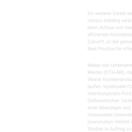
Ein weiterer Vorteil 
nahezu beliebig verä
beim Aufbau von medi
effizienten Konstella
Zukunft, so der geme
Best Practice für of
Neben den Unternehm
Weiden (OTH-AW), die
Wiener Krankenanstal
laufen: topaktuelle
interdisziplinäre FH
Ostbayerischen Tech
einer lebendigen und
interessierte Untern
praxisnahen Umfeld a
Studien in Auftrag z