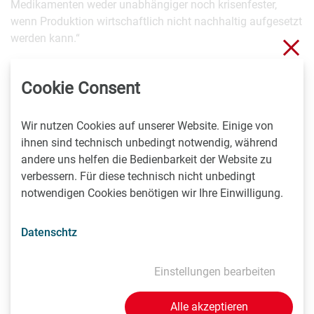
Medikamenten weder unabhängiger noch krisenfester,
wenn Produktion wirtschaftlich nicht nachhaltig aufgesetzt
werden kann.“
Sch
Über den FCIO
Cookie Consent
Der Fachverband der Chemischen Industrie Österreichs
Wir nutzen Cookies auf unserer Website. Einige von
(FCIO) in der WKÖ ist die gesetzliche Interessenvertretung
ihnen sind technisch unbedingt notwendig, während
der chemischen Industrie in Österreich. Die etwa 230
andere uns helfen die Bedienbarkeit der Website zu
Mitgliedsunternehmen produzieren in unterschiedlichen
verbessern. Für diese technisch nicht unbedingt
Sektoren z.B. Pharmazeutika, Kunststoffe und
notwendigen Cookies benötigen wir Ihre Einwilligung.
Kunststoffwaren, Fasern, Lacke, Düngemittel oder auch
organische und anorganische Chemikalien. Die mehr als
Datenschtz
50.000 Beschäftigten der Branche stellten 2024 Waren im
Wert von 19,3 Milliarden Euro her.
www.fcio.at
Einstellungen bearbeiten
Rückfragen & Kontakt
Alle akzeptieren