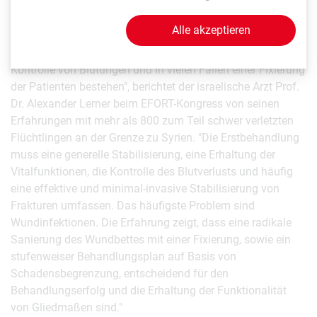
Explosionsverletzungen geschult werden."
Alle akzeptieren
"Die Erstbehandlung sollte in solchen Fällen aus einer
Stabilisierung und lebensrettenden Maßnahmen, der
Kontrolle von Blutungen und in vielen Fällen einer Fixierung
der Patienten bestehen", berichtet der israelische Arzt Prof.
Dr. Alexander Lerner beim EFORT-Kongress von seinen
Erfahrungen mit mehr als 800 zum Teil schwer verletzten
Flüchtlingen an der Grenze zu Syrien. "Die Erstbehandlung
muss eine generelle Stabilisierung, eine Erhaltung der
Vitalfunktionen, die Kontrolle des Blutverlusts und häufig
eine effektive und minimal-invasive Stabilisierung von
Frakturen umfassen. Das häufigste Problem sind
Wundinfektionen. Die Erfahrung zeigt, dass eine radikale
Sanierung des Wundbettes mit einer Fixierung, sowie ein
stufenweiser Behandlungsplan auf Basis von
Schadensbegrenzung, entscheidend für den
Behandlungserfolg und die Erhaltung der Funktionalität
von Gliedmaßen sind."