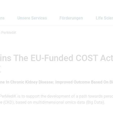
uns
Unsere Services
Förderungen
Life Scie
n PerMediK
oins The EU-Funded COST Act
K
ine In Chronic Kidney Disease: Improved Outcome Based On Bi
 PerMediK is to support the development of a path towards pers
se (CKD), based on multidimensional omics data (Big Data).