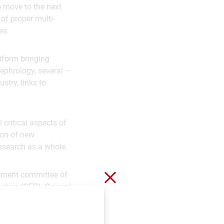
o move to the next
of proper multi-
es.
tform bringing
nephrology, several –
stry, links to
 critical aspects of
ion of new
esearch as a whole.
Schließen ohne zu spei
gement committee of
achen (GER). Several
e Institut national de
tion Academy of