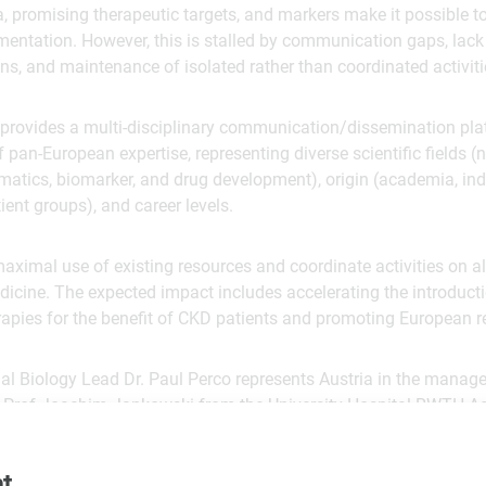
 promising therapeutic targets, and markers make it possible t
ementation. However, this is stalled by communication gaps, lack 
ons, and maintenance of isolated rather than coordinated activiti
provides a multi-disciplinary communication/dissemination pla
f pan-European expertise, representing diverse scientific fields (
matics, biomarker, and drug development), origin (academia, indu
ent groups), and career levels.
aximal use of existing resources and coordinate activities on all
icine. The expected impact includes accelerating the introduct
rapies for the benefit of CKD patients and promoting European r
al Biology Lead Dr. Paul Perco represents Austria in the mana
y Prof Joachim Jankowski from the University Hospital RWTH A
are part of this multi-national initiative such as, for example, th
cherche médicale (Inserm, FRA), the Biomedical Research Founda
t
or the University of Glasgow (UK).