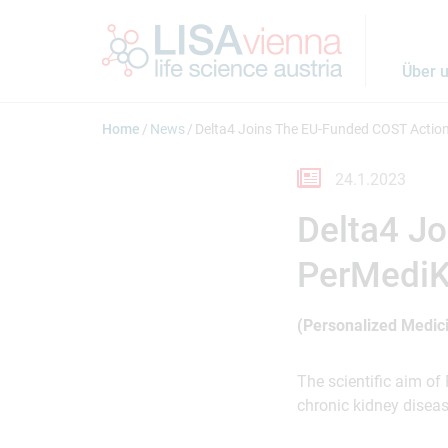
Springe zum Inhalt
Über 
Home
News
Delta4 Joins The EU-Funded COST Actio
24.1.2023
Delta4 J
PerMedi
(Personalized Medic
The scientific aim of
chronic kidney disea