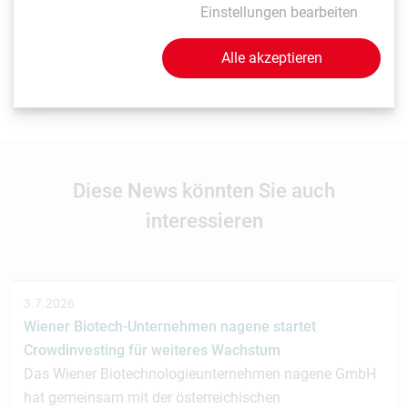
Einstellungen bearbeiten
Als Life Sciences Organisation mit Sitz in Wien möchten
Sie, dass LISAvienna auf Ihre News und Events hinweist?
Alle akzeptieren
Senden Sie uns einfach Ihre Beiträge an
news(at)lisavienna.at
.
Diese News könnten Sie auch
interessieren
3.7.2026
Wiener Biotech-Unternehmen nagene startet
Crowdinvesting für weiteres Wachstum
Das Wiener Biotechnologieunternehmen nagene GmbH
hat gemeinsam mit der österreichischen