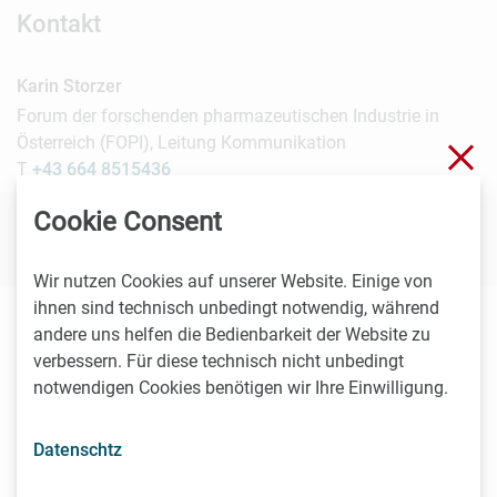
Kontakt
Karin Storzer
Forum der forschenden pharmazeutischen Industrie in
Österreich (FOPI), Leitung Kommunikation
Sch
T
+43 664 8515436
presse@fopi.at
Cookie Consent
Wir nutzen Cookies auf unserer Website. Einige von
ihnen sind technisch unbedingt notwendig, während
andere uns helfen die Bedienbarkeit der Website zu
Die inhaltliche Verantwortung für diesen Beitrag liegt
verbessern. Für diese technisch nicht unbedingt
ausschließlich beim Aussender. Beiträge können
notwendigen Cookies benötigen wir Ihre Einwilligung.
Vorhersagen enthalten, die auf Erwartungen an zukünftige
Ereignisse beruhen, die zur Zeit der Erstellung des Beitrags
in Aussicht standen. Bitte verlassen Sie sich nicht auf diese
Datenschtz
zukunftsgerichteten Aussagen.