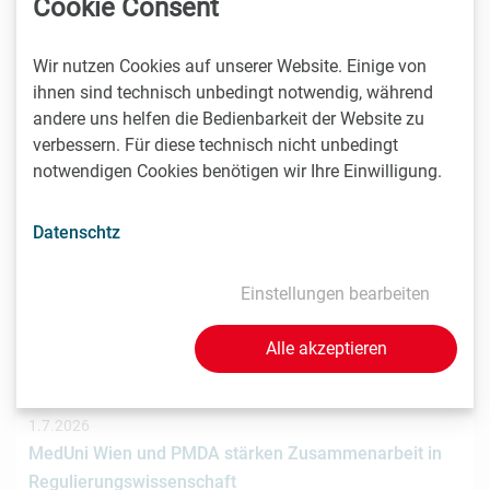
Cookie Consent
Das Wiener Biotechnologieunternehmen nagene GmbH
hat gemeinsam mit der österreichischen
Wir nutzen Cookies auf unserer Website. Einige von
Investmentplattform ROCKETS eine…
ihnen sind technisch unbedingt notwendig, während
andere uns helfen die Bedienbarkeit der Website zu
verbessern. Für diese technisch nicht unbedingt
notwendigen Cookies benötigen wir Ihre Einwilligung.
1.7.2026
STRT Invest Invests in Discovery Evolution to Advance
Datenschtz
the Next Generation of Digital Biologic Discovery
Discovery Evolution, the Vienna-based biotechnology
Einstellungen bearbeiten
company developing a digital-first platform for the
discovery of…
Alle akzeptieren
1.7.2026
MedUni Wien und PMDA stärken Zusammenarbeit in
Regulierungswissenschaft