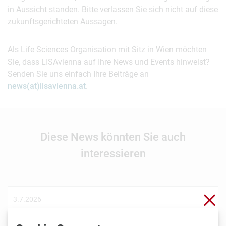
in Aussicht standen. Bitte verlassen Sie sich nicht auf diese
zukunftsgerichteten Aussagen.
Als Life Sciences Organisation mit Sitz in Wien möchten
Sie, dass LISAvienna auf Ihre News und Events hinweist?
Senden Sie uns einfach Ihre Beiträge an
news(at)lisavienna.at
.
Diese News könnten Sie auch
interessieren
Sch
3.7.2026
Wiener Biotech-Unternehmen nagene startet
Crowdinvesting für weiteres Wachstum