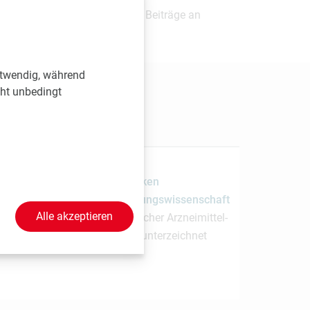
? Senden Sie uns einfach Ihre Beiträge an
otwendig, während
cht unbedingt
1.7.2026
MedUni Wien und PMDA stärken
Zusammenarbeit in Regulierungswissenschaft
Alle akzeptieren
Absichtserklärung mit japanischer Arzneimittel-
und Medizinprodukteagentur unterzeichnet