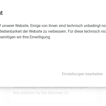
möchten Sie, dass LISAvienna auf Ihre News und Events hinweist
t
f unserer Website. Einige von ihnen sind technisch unbedingt n
Bedienbarkeit der Website zu verbessern. Für diese technisch ni
Diese News könnten Sie auch interessieren
nötigen wir Ihre Einwilligung.
1.7.2026
STRT Invest Invests in Discovery Evolution to
Advance the Next Generation of Digital
Einstellungen bearbeiten
e
Biologic Discovery
Discovery Evolution, the Vienna-based
biotechnology company developing a digital-
first platform for the discovery of…