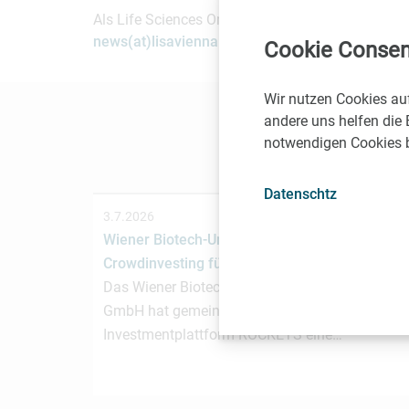
Als Life Sciences Organisation mit Sitz in Wien 
news(at)lisavienna.at
.
Cookie Consen
Wir nutzen Cookies au
andere uns helfen die 
notwendigen Cookies be
Datenschtz
3.7.2026
Wiener Biotech-Unternehmen nagene startet
Crowdinvesting für weiteres Wachstum
Das Wiener Biotechnologieunternehmen nagen
GmbH hat gemeinsam mit der österreichischen
Investmentplattform ROCKETS eine…