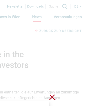
Newsletter
Downloads
DE
nces in Wien
News
Veranstaltungen
ZURÜCK ZUR ÜBERSICHT
 in the
nvestors
en enthalten, die auf Erwartungen an zukünftige
Schließen ohne zu spei
uf diese zukunftsgerichteten Aussagen.