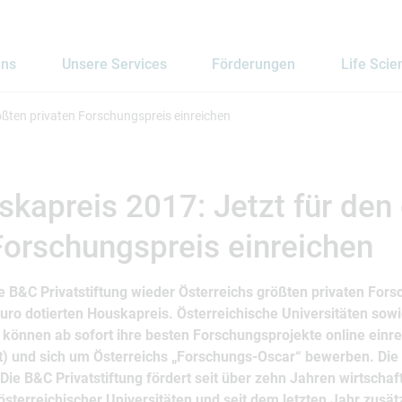
uns
Unsere Services
Förderungen
Life Scie
ößten privaten Forschungspreis einreichen
kapreis 2017: Jetzt für den
Forschungspreis einreichen
e B&C Privatstiftung wieder Österreichs größten privaten Fors
ro dotierten Houskapreis. Österreichische Universitäten sowie
önnen ab sofort ihre besten Forschungsprojekte online einr
 und sich um Österreichs „Forschungs-Oscar“ bewerben. Die Ei
ie B&C Privatstiftung fördert seit über zehn Jahren wirtscha
sterreichischer Universitäten und seit dem letzten Jahr zusät