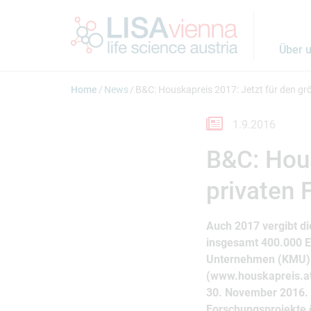
Springe zum Inhalt
Über 
Home
News
B&C: Houskapreis 2017: Jetzt für den gr
1.9.2016
B&C: Hous
privaten 
Auch 2017 vergibt di
insgesamt 400.000 Eu
Unternehmen (KMU) k
(www.houskapreis.at)
30. November 2016. D
Forschungsprojekte ö