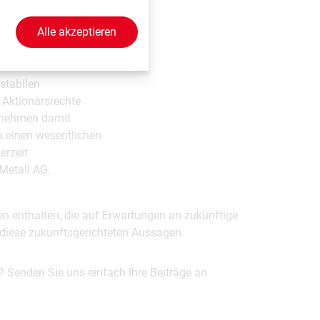
Alle akzeptieren
tiftung.at
) das Ziel
sterreich. Mittels
stabilen
e Aktionärsrechte
ernehmen damit
so einen wesentlichen
erzeit
Metall AG.
en enthalten, die auf Erwartungen an zukünftige
uf diese zukunftsgerichteten Aussagen.
? Senden Sie uns einfach Ihre Beiträge an