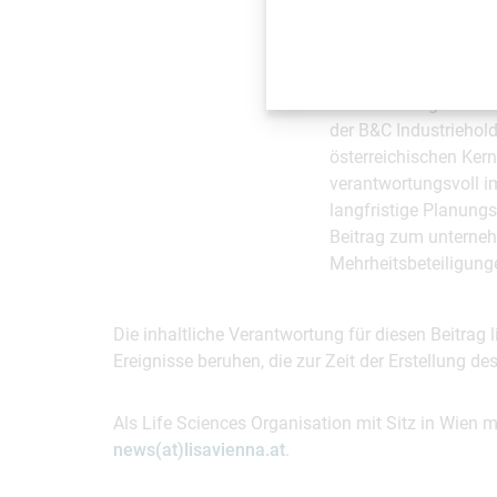
Über die B&C-Gruppe
Seit ihrer Gründung i
der Förderung des ös
der B&C Industriehold
österreichischen Kern
verantwortungsvoll i
langfristige Planungs
Beitrag zum unternehm
Mehrheitsbeteiligung
Die inhaltliche Verantwortung für diesen Beitrag
Ereignisse beruhen, die zur Zeit der Erstellung d
Als Life Sciences Organisation mit Sitz in Wien 
news(at)lisavienna.at
.