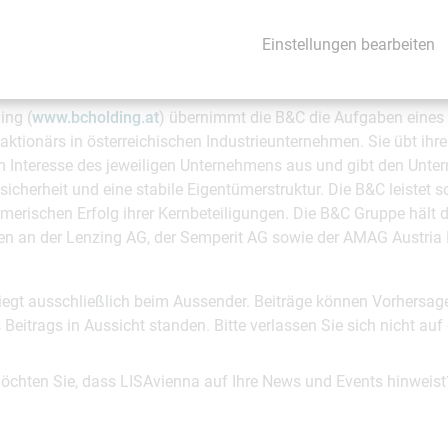
Einstellungen bearbeiten
m Dezember 2000 verfolgt die B&C Privatstiftung (
www.bcprivats
terreichischen Unternehmertums und des Wirtschaftsstandortes Ö
ing (
www.bcholding.at
) übernimmt die B&C die Aufgaben eines 
aktionärs in österreichischen Industrieunternehmen. Sie übt ihr
m Interesse des jeweiligen Unternehmens aus und gibt den Unt
sicherheit und eine stabile Eigentümerstruktur. Die B&C leistet 
erischen Erfolg ihrer Kernbeteiligungen. Die B&C Gruppe hält d
en an der Lenzing AG, der Semperit AG sowie der AMAG Austria 
 liegt ausschließlich beim Aussender. Beiträge können Vorhersag
es Beitrags in Aussicht standen. Bitte verlassen Sie sich nicht a
möchten Sie, dass LISAvienna auf Ihre News und Events hinweist