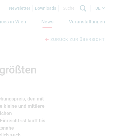
Newsletter
Downloads
DE
nces in Wien
News
Veranstaltungen
ZURÜCK ZUR ÜBERSICHT
 größten
chungspreis, den mit
 kleine und mittlere
eichen
nreichfrist läuft bis
ftsnahe
zlich auch